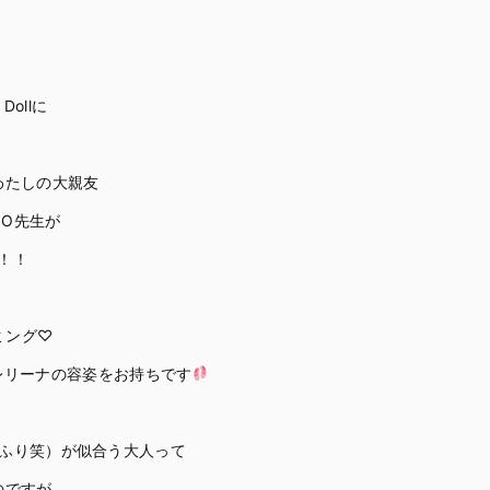
Dollに
わたしの大親友
KANO先生が
！！
ミング♡
レリーナの容姿をお持ちです
ふり笑）が似合う大人って
のですが。