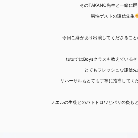
そのTAKANO先生と一緒に
男性ゲストの謙信先生
今回ご縁があり出演してくださること
tutuではBoysクラスも教えている
とてもフレッシュな謙信先
リハーサルもとても丁寧に指導してく
ノエルの生徒とのパドトロワとパリの炎も