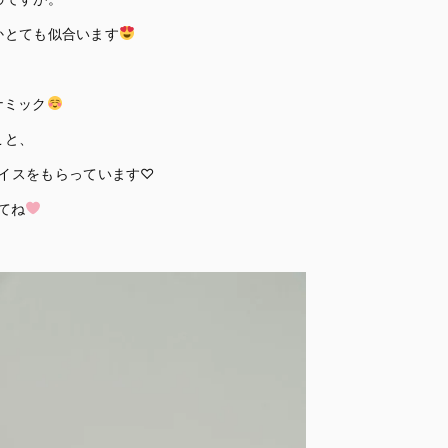
かとても似合います
ナミック
こと、
イスをもらっています♡
てね