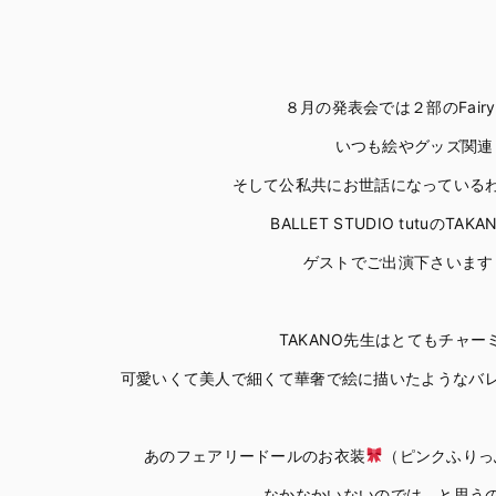
８月の発表会では２部のFairy 
いつも絵やグッズ関連
そして公私共にお世話になっている
BALLET STUDIO tutuのTA
ゲストでご出演下さいます
TAKANO先生はとてもチャー
可愛いくて美人で細くて華奢で絵に描いたようなバ
あのフェアリードールのお衣装
（ピンクふりっ
なかなかいないのでは、と思う