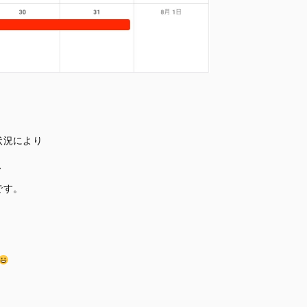
状況により
、
です。