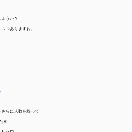
しょうか？
りつつありますね。
。
をさらに人数を絞って
ため
ました♡