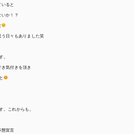
ていると
ないか！？
む
思う日々もありました笑
す。
でき気付きを頂き
と
、
す。これからも。
事態宣言