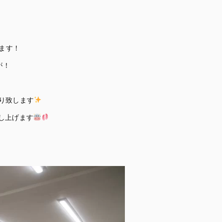
ます！
が！
り致します
し上げます