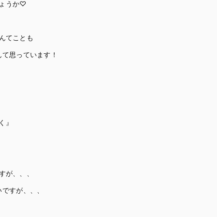
ょうか♡
んてことも
んて思っています！
く』
すが、、、
いですが、、、