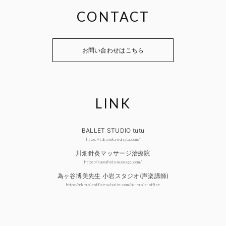
CONTACT
お問い合わせはこちら
LINK
BALLET STUDIO tutu
https://takanokawahata.com/
川畑針灸マッサージ治療院
https://kawahata-massage.com/
為ヶ谷博美先生 小岩スタジオ(声楽講師)
https://nkmusicoffice.wixsite.com/nk-music-office