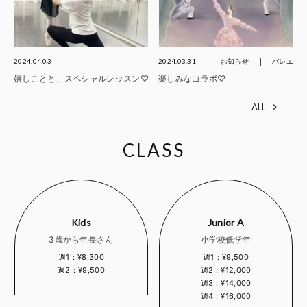
2024.04.03
2024.03.31
お知らせ
バレエ
嬉しことと、スペシャルレッスン♡
楽しみなコラボ♡
ALL
CLASS
Kids
Junior A
3歳から年長さん
小学校低学年
週1：¥8,300
週1：¥9,500
週2：¥9,500
週2：¥12,000
週3：¥14,000
週4：¥16,000