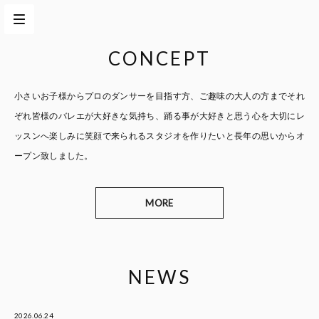
CONCEPT
小さいお子様からプロのダンサーを目指す方、
ご趣味の大人の方までそれ
ぞれ皆様のバレエが大好きな気持ち、
踊る事が大好きと思う心を大切に
レ
ッスンへ楽しみに笑顔で来られるスタジオを作りたいと
長年の思いからオ
ープン致しました。
MORE
NEWS
2026.06.24