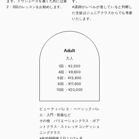
ます。トウシューズを履くためには週
す。
2・3回のレッスンをお勧めします。
※講師がレベルが達していると判断し
た生徒はジュニアクラスからでも考慮
いたします。
Adult
大人
1回： ¥2,500
4回： ¥9,600
6回： ¥13,800
8回 ：¥17,600
10回 ：¥20,000
ビューティバレエ・ベーシックバレ
エ・入門・初級など
その他 バリエーションクラス・ポア
ントクラス・ストレッチコンディショ
ニングクラス
※有効期限購入日より2ヶ月