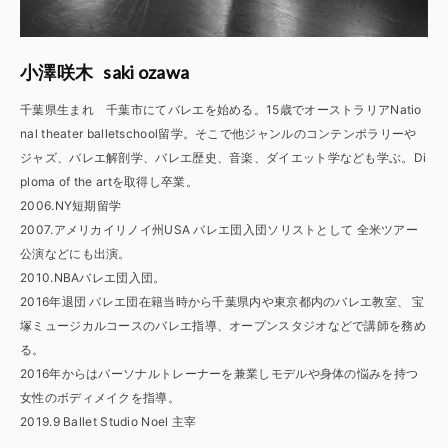
saki ozawa
小澤咲木
千葉県生まれ 千葉市にてバレエを始める。15歳でオーストラリアNatio
nal theater balletschool留学。そこで他ジャンルのコンテンポラリーや
ジャズ、バレエ解剖学、バレエ歴史、音楽、ダイエット学なども学ぶ。Di
ploma of the artを取得し卒業。
2006.NY短期留学
2007.アメリカイリノイ州USA バレエ団入団ソリストとして 全米ツアー
公演などにも出演。
2010.NBAバレエ団入団。
2016年退団 バレエ団在籍当時から千葉県内や東京都内のバレエ教室、 宝
塚ミュージカルコースのバレエ指導、オープンスタジオなどで講師を務め
る。
2016年からはパーソナルトレーナーを兼業しモデルや身体の悩みを持つ
女性のボディメイクを指導。
2019.9 Ballet Studio Noel 主宰