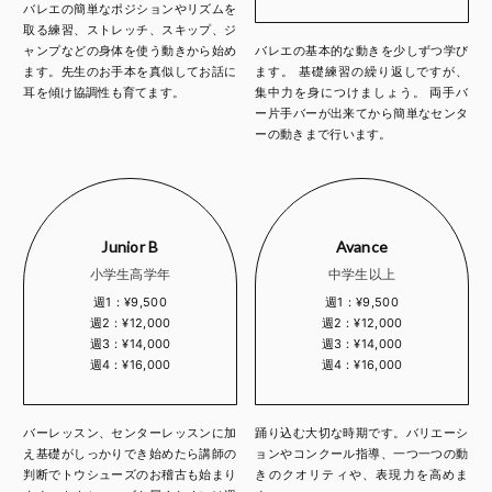
バレエの簡単なポジションやリズムを
取る練習、ストレッチ、スキップ、ジ
ャンプなどの身体を使う動きから始め
バレエの基本的な動きを少しずつ学び
ます。先生のお手本を真似してお話に
ます。 基礎練習の繰り返しですが、
耳を傾け協調性も育てます。
集中力を身につけましょう。 両手バ
ー片手バーが出来てから簡単なセンタ
ーの動きまで行います。
Junior B
Avance
小学生高学年
中学生以上
週1：¥9,500
週1：¥9,500
週2：¥12,000
週2：¥12,000
週3：¥14,000
週3：¥14,000
週4：¥16,000
週4：¥16,000
バーレッスン、センターレッスンに加
踊り込む大切な時期です。バリエーシ
え基礎がしっかりでき始めたら講師の
ョンやコンクール指導、一つ一つの動
判断でトウシューズのお稽古も始まり
きのクオリティや、表現力を高めま