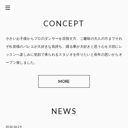
CONCEPT
小さいお子様からプロのダンサーを目指す方、
ご趣味の大人の方までそれ
ぞれ皆様のバレエが大好きな気持ち、
踊る事が大好きと思う心を大切に
レ
ッスンへ楽しみに笑顔で来られるスタジオを作りたいと
長年の思いからオ
ープン致しました。
MORE
NEWS
2026.06.24