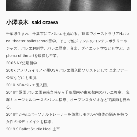
saki ozawa
小澤咲木
千葉県生まれ 千葉市にてバレエを始める。15歳でオーストラリアNatio
nal theater balletschool留学。そこで他ジャンルのコンテンポラリーや
ジャズ、バレエ解剖学、バレエ歴史、音楽、ダイエット学なども学ぶ。Di
ploma of the artを取得し卒業。
2006.NY短期留学
2007.アメリカイリノイ州USA バレエ団入団ソリストとして 全米ツアー
公演などにも出演。
2010.NBAバレエ団入団。
2016年退団 バレエ団在籍当時から千葉県内や東京都内のバレエ教室、 宝
塚ミュージカルコースのバレエ指導、オープンスタジオなどで講師を務め
る。
2016年からはパーソナルトレーナーを兼業しモデルや身体の悩みを持つ
女性のボディメイクを指導。
2019.9 Ballet Studio Noel 主宰