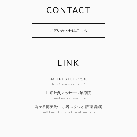
CONTACT
お問い合わせはこちら
LINK
BALLET STUDIO tutu
https://takanokawahata.com/
川畑針灸マッサージ治療院
https://kawahata-massage.com/
為ヶ谷博美先生 小岩スタジオ(声楽講師)
https://nkmusicoffice.wixsite.com/nk-music-office