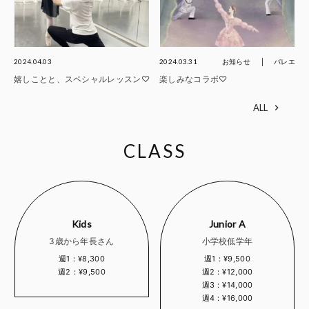
2024.04.03
2024.03.31
お知らせ
バレエ
嬉しことと、スペシャルレッスン♡
楽しみなコラボ♡
ALL
CLASS
Kids
Junior A
3歳から年長さん
小学校低学年
週1：¥8,300
週1：¥9,500
週2：¥9,500
週2：¥12,000
週3：¥14,000
週4：¥16,000