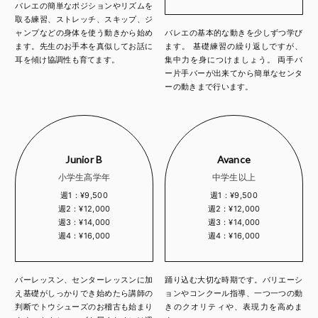
バレエの簡単なポジションやリズムを
取る練習、ストレッチ、スキップ、ジ
ャンプなどの身体を使う動きから始め
バレエの基本的な動きを少しずつ学び
ます。先生のお手本を真似してお話に
ます。 基礎練習の繰り返しですが、
耳を傾け協調性も育てます。
集中力を身につけましょう。 両手バ
ー片手バーが出来てから簡単なセンタ
ーの動きまで行います。
Junior B
Avance
小学生高学年
中学生以上
週1：¥9,500
週1：¥9,500
週2：¥12,000
週2：¥12,000
週3：¥14,000
週3：¥14,000
週4：¥16,000
週4：¥16,000
バーレッスン、センターレッスンに加
踊り込む大切な時期です。バリエーシ
え基礎がしっかりでき始めたら講師の
ョンやコンクール指導、一つ一つの動
判断でトウシューズのお稽古も始まり
きのクオリティや、表現力を高めま