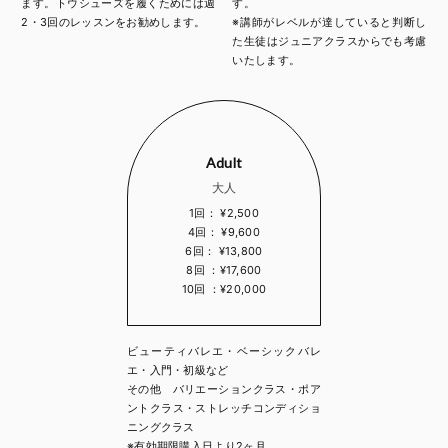
ます。トウシューズを履くためには週
す。
2・3回のレッスンをお勧めします。
※講師がレベルが達していると判断し
た生徒はジュニアクラスからでも考慮
いたします。
Adult
大人
1回： ¥2,500
4回： ¥9,600
6回： ¥13,800
8回 ：¥17,600
10回 ：¥20,000
ビューティバレエ・ベーシックバレ
エ・入門・初級など
その他 バリエーションクラス・ポア
ントクラス・ストレッチコンディショ
ニングクラス
※有効期限購入日より2ヶ月