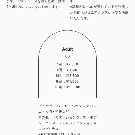
ます。トウシューズを履くためには週
す。
2・3回のレッスンをお勧めします。
※講師がレベルが達していると判断し
た生徒はジュニアクラスからでも考慮
いたします。
Adult
大人
1回： ¥2,500
4回： ¥9,600
6回： ¥13,800
8回 ：¥17,600
10回 ：¥20,000
ビューティバレエ・ベーシックバレ
エ・入門・初級など
その他 バリエーションクラス・ポア
ントクラス・ストレッチコンディショ
ニングクラス
※有効期限購入日より2ヶ月