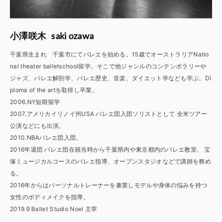
saki ozawa
小澤咲木
千葉県生まれ 千葉市にてバレエを始める。15歳でオーストラリアNatio
nal theater balletschool留学。そこで他ジャンルのコンテンポラリーや
ジャズ、バレエ解剖学、バレエ歴史、音楽、ダイエット学なども学ぶ。Di
ploma of the artを取得し卒業。
2006.NY短期留学
2007.アメリカイリノイ州USA バレエ団入団ソリストとして 全米ツアー
公演などにも出演。
2010.NBAバレエ団入団。
2016年退団 バレエ団在籍当時から千葉県内や東京都内のバレエ教室、 宝
塚ミュージカルコースのバレエ指導、オープンスタジオなどで講師を務め
る。
2016年からはパーソナルトレーナーを兼業しモデルや身体の悩みを持つ
女性のボディメイクを指導。
2019.9 Ballet Studio Noel 主宰