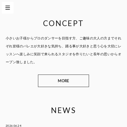
CONCEPT
小さいお子様からプロのダンサーを目指す方、
ご趣味の大人の方までそれ
ぞれ皆様のバレエが大好きな気持ち、
踊る事が大好きと思う心を大切に
レ
ッスンへ楽しみに笑顔で来られるスタジオを作りたいと
長年の思いからオ
ープン致しました。
MORE
NEWS
2026.06.24