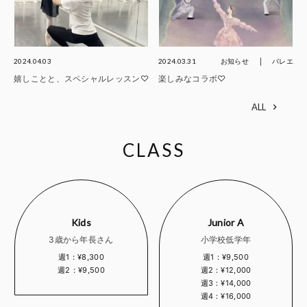
2024.04.03
2024.03.31
お知らせ
バレエ
嬉しことと、スペシャルレッスン♡
楽しみなコラボ♡
ALL
CLASS
Kids
Junior A
3歳から年長さん
小学校低学年
週1：¥8,300
週1：¥9,500
週2：¥9,500
週2：¥12,000
週3：¥14,000
週4：¥16,000