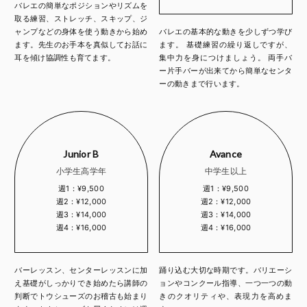
バレエの簡単なポジションやリズムを
取る練習、ストレッチ、スキップ、ジ
ャンプなどの身体を使う動きから始め
バレエの基本的な動きを少しずつ学び
ます。先生のお手本を真似してお話に
ます。 基礎練習の繰り返しですが、
耳を傾け協調性も育てます。
集中力を身につけましょう。 両手バ
ー片手バーが出来てから簡単なセンタ
ーの動きまで行います。
Junior B
Avance
小学生高学年
中学生以上
週1：¥9,500
週1：¥9,500
週2：¥12,000
週2：¥12,000
週3：¥14,000
週3：¥14,000
週4：¥16,000
週4：¥16,000
バーレッスン、センターレッスンに加
踊り込む大切な時期です。バリエーシ
え基礎がしっかりでき始めたら講師の
ョンやコンクール指導、一つ一つの動
判断でトウシューズのお稽古も始まり
きのクオリティや、表現力を高めま