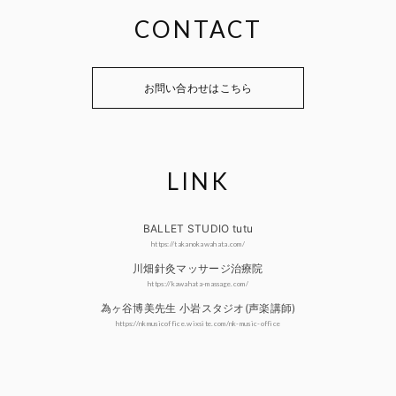
CONTACT
お問い合わせはこちら
LINK
BALLET STUDIO tutu
https://takanokawahata.com/
川畑針灸マッサージ治療院
https://kawahata-massage.com/
為ヶ谷博美先生 小岩スタジオ(声楽講師)
https://nkmusicoffice.wixsite.com/nk-music-office