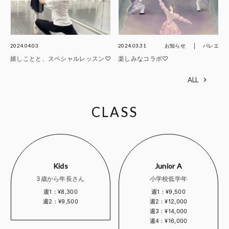
2024.04.03
2024.03.31
お知らせ
バレエ
嬉しことと、スペシャルレッスン♡
楽しみなコラボ♡
ALL
CLASS
Kids
Junior A
3歳から年長さん
小学校低学年
週1：¥8,300
週1：¥9,500
週2：¥9,500
週2：¥12,000
週3：¥14,000
週4：¥16,000