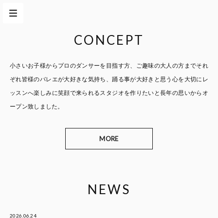
CONCEPT
小さいお子様からプロのダンサーを目指す方、
ご趣味の大人の方までそれ
ぞれ皆様のバレエが大好きな気持ち、
踊る事が大好きと思う心を大切に
レ
ッスンへ楽しみに笑顔で来られるスタジオを作りたいと
長年の思いからオ
ープン致しました。
MORE
NEWS
2026.06.24