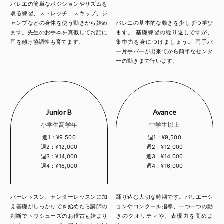
バレエの簡単なポジションやリズムを
取る練習、ストレッチ、スキップ、ジ
ャンプなどの身体を使う動きから始め
バレエの基本的な動きを少しずつ学び
ます。先生のお手本を真似してお話に
ます。 基礎練習の繰り返しですが、
耳を傾け協調性も育てます。
集中力を身につけましょう。 両手バ
ー片手バーが出来てから簡単なセンタ
ーの動きまで行います。
Junior B
Avance
小学生高学年
中学生以上
週1：¥9,500
週1：¥9,500
週2：¥12,000
週2：¥12,000
週3：¥14,000
週3：¥14,000
週4：¥16,000
週4：¥16,000
バーレッスン、センターレッスンに加
踊り込む大切な時期です。バリエーシ
え基礎がしっかりでき始めたら講師の
ョンやコンクール指導、一つ一つの動
判断でトウシューズのお稽古も始まり
きのクオリティや、表現力を高めま