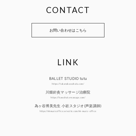
CONTACT
お問い合わせはこちら
LINK
BALLET STUDIO tutu
https://takanokawahata.com/
川畑針灸マッサージ治療院
https://kawahata-massage.com/
為ヶ谷博美先生 小岩スタジオ(声楽講師)
https://nkmusicoffice.wixsite.com/nk-music-office