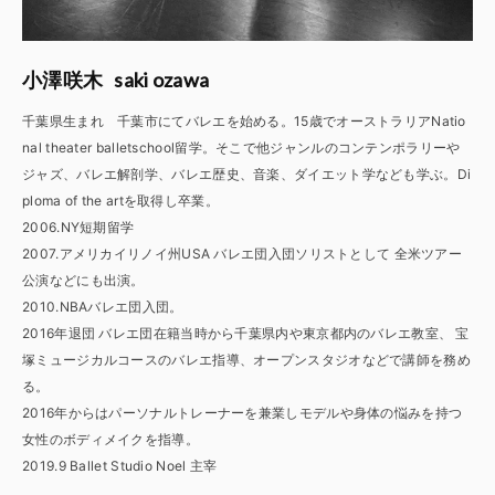
saki ozawa
小澤咲木
千葉県生まれ 千葉市にてバレエを始める。15歳でオーストラリアNatio
nal theater balletschool留学。そこで他ジャンルのコンテンポラリーや
ジャズ、バレエ解剖学、バレエ歴史、音楽、ダイエット学なども学ぶ。Di
ploma of the artを取得し卒業。
2006.NY短期留学
2007.アメリカイリノイ州USA バレエ団入団ソリストとして 全米ツアー
公演などにも出演。
2010.NBAバレエ団入団。
2016年退団 バレエ団在籍当時から千葉県内や東京都内のバレエ教室、 宝
塚ミュージカルコースのバレエ指導、オープンスタジオなどで講師を務め
る。
2016年からはパーソナルトレーナーを兼業しモデルや身体の悩みを持つ
女性のボディメイクを指導。
2019.9 Ballet Studio Noel 主宰