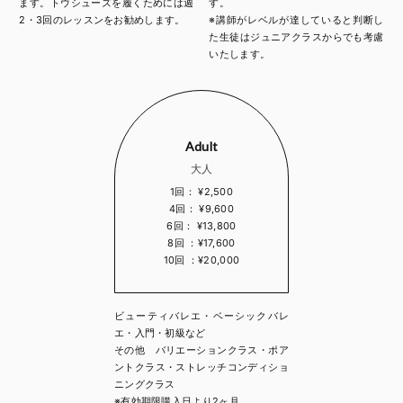
ます。トウシューズを履くためには週
す。
2・3回のレッスンをお勧めします。
※講師がレベルが達していると判断し
た生徒はジュニアクラスからでも考慮
いたします。
Adult
大人
1回： ¥2,500
4回： ¥9,600
6回： ¥13,800
8回 ：¥17,600
10回 ：¥20,000
ビューティバレエ・ベーシックバレ
エ・入門・初級など
その他 バリエーションクラス・ポア
ントクラス・ストレッチコンディショ
ニングクラス
※有効期限購入日より2ヶ月