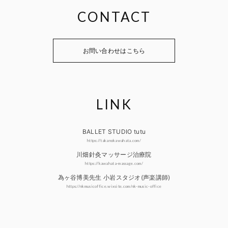
CONTACT
お問い合わせはこちら
LINK
BALLET STUDIO tutu
https://takanokawahata.com/
川畑針灸マッサージ治療院
https://kawahata-massage.com/
為ヶ谷博美先生 小岩スタジオ(声楽講師)
https://nkmusicoffice.wixsite.com/nk-music-office