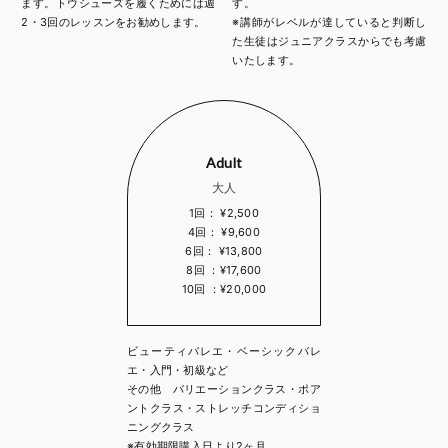
ます。トウシューズを履くためには週
す。
2・3回のレッスンをお勧めします。
※講師がレベルが達していると判断し
た生徒はジュニアクラスからでも考慮
いたします。
Adult
大人
1回： ¥2,500
4回： ¥9,600
6回： ¥13,800
8回 ：¥17,600
10回 ：¥20,000
ビューティバレエ・ベーシックバレ
エ・入門・初級など
その他 バリエーションクラス・ポア
ントクラス・ストレッチコンディショ
ニングクラス
※有効期限購入日より2ヶ月