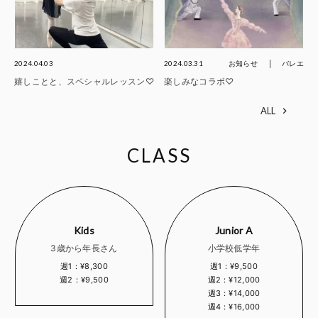
2024.04.03
2024.03.31
お知らせ
バレエ
嬉しことと、スペシャルレッスン♡
楽しみなコラボ♡
ALL
CLASS
Kids
Junior A
3歳から年長さん
小学校低学年
週1：¥8,300
週1：¥9,500
週2：¥9,500
週2：¥12,000
週3：¥14,000
週4：¥16,000