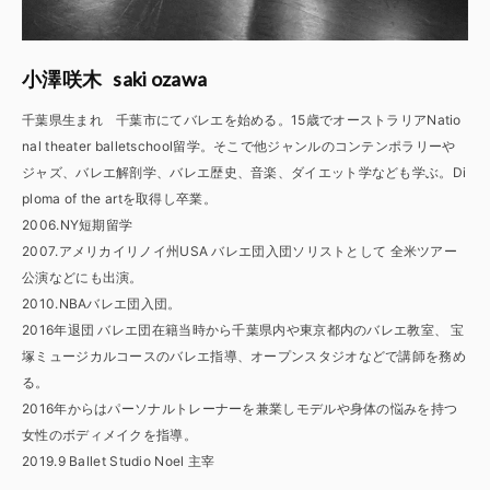
saki ozawa
小澤咲木
千葉県生まれ 千葉市にてバレエを始める。15歳でオーストラリアNatio
nal theater balletschool留学。そこで他ジャンルのコンテンポラリーや
ジャズ、バレエ解剖学、バレエ歴史、音楽、ダイエット学なども学ぶ。Di
ploma of the artを取得し卒業。
2006.NY短期留学
2007.アメリカイリノイ州USA バレエ団入団ソリストとして 全米ツアー
公演などにも出演。
2010.NBAバレエ団入団。
2016年退団 バレエ団在籍当時から千葉県内や東京都内のバレエ教室、 宝
塚ミュージカルコースのバレエ指導、オープンスタジオなどで講師を務め
る。
2016年からはパーソナルトレーナーを兼業しモデルや身体の悩みを持つ
女性のボディメイクを指導。
2019.9 Ballet Studio Noel 主宰