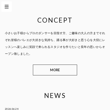
CONCEPT
小さいお子様からプロのダンサーを目指す方、
ご趣味の大人の方までそれ
ぞれ皆様のバレエが大好きな気持ち、
踊る事が大好きと思う心を大切に
レ
ッスンへ楽しみに笑顔で来られるスタジオを作りたいと
長年の思いからオ
ープン致しました。
MORE
NEWS
2026.06.24