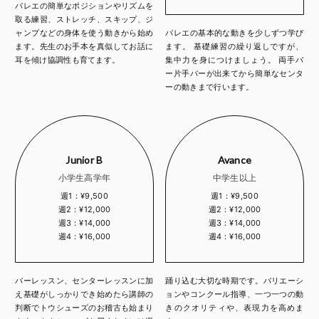
バレエの簡単なポジションやリズムを
取る練習、ストレッチ、スキップ、ジ
ャンプなどの身体を使う動きから始め
バレエの基本的な動きを少しずつ学び
ます。先生のお手本を真似してお話に
ます。 基礎練習の繰り返しですが、
耳を傾け協調性も育てます。
集中力を身につけましょう。 両手バ
ー片手バーが出来てから簡単なセンタ
ーの動きまで行います。
Junior B
Avance
小学生高学年
中学生以上
週1：¥9,500
週1：¥9,500
週2：¥12,000
週2：¥12,000
週3：¥14,000
週3：¥14,000
週4：¥16,000
週4：¥16,000
バーレッスン、センターレッスンに加
踊り込む大切な時期です。バリエーシ
え基礎がしっかりでき始めたら講師の
ョンやコンクール指導、一つ一つの動
判断でトウシューズのお稽古も始まり
きのクオリティや、表現力を高めま