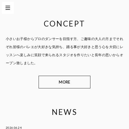
CONCEPT
小さいお子様からプロのダンサーを目指す方、
ご趣味の大人の方までそれ
ぞれ皆様のバレエが大好きな気持ち、
踊る事が大好きと思う心を大切に
レ
ッスンへ楽しみに笑顔で来られるスタジオを作りたいと
長年の思いからオ
ープン致しました。
MORE
NEWS
2026.06.24