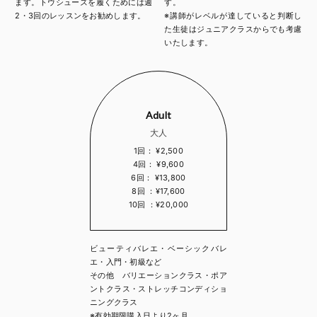
ます。トウシューズを履くためには週
す。
2・3回のレッスンをお勧めします。
※講師がレベルが達していると判断し
た生徒はジュニアクラスからでも考慮
いたします。
Adult
大人
1回： ¥2,500
4回： ¥9,600
6回： ¥13,800
8回 ：¥17,600
10回 ：¥20,000
ビューティバレエ・ベーシックバレ
エ・入門・初級など
その他 バリエーションクラス・ポア
ントクラス・ストレッチコンディショ
ニングクラス
※有効期限購入日より2ヶ月