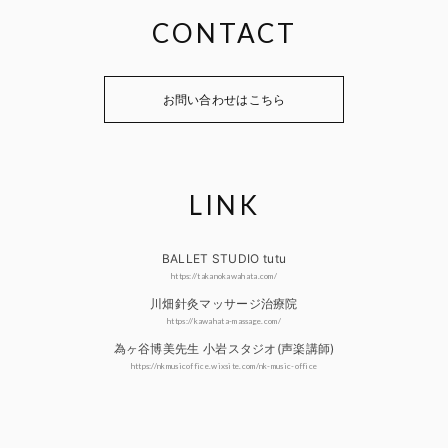
CONTACT
お問い合わせはこちら
LINK
BALLET STUDIO tutu
https://takanokawahata.com/
川畑針灸マッサージ治療院
https://kawahata-massage.com/
為ヶ谷博美先生 小岩スタジオ(声楽講師)
https://nkmusicoffice.wixsite.com/nk-music-office