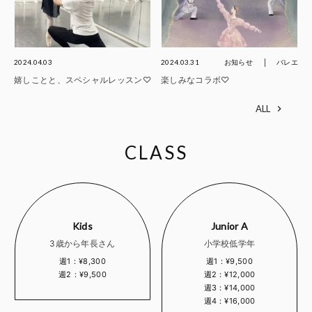
2024.04.03
2024.03.31
お知らせ
バレエ
嬉しことと、スペシャルレッスン♡
楽しみなコラボ♡
ALL
CLASS
Kids
Junior A
3歳から年長さん
小学校低学年
週1：¥8,300
週1：¥9,500
週2：¥9,500
週2：¥12,000
週3：¥14,000
週4：¥16,000