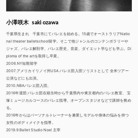
saki ozawa
小澤咲木
千葉県生まれ 千葉市にてバレエを始める。15歳でオーストラリアNatio
nal theater balletschool留学。そこで他ジャンルのコンテンポラリーや
ジャズ、バレエ解剖学、バレエ歴史、音楽、ダイエット学なども学ぶ。Di
ploma of the artを取得し卒業。
2006.NY短期留学
2007.アメリカイリノイ州USA バレエ団入団ソリストとして 全米ツアー
公演などにも出演。
2010.NBAバレエ団入団。
2016年退団 バレエ団在籍当時から千葉県内や東京都内のバレエ教室、 宝
塚ミュージカルコースのバレエ指導、オープンスタジオなどで講師を務め
る。
2016年からはパーソナルトレーナーを兼業しモデルや身体の悩みを持つ
女性のボディメイクを指導。
2019.9 Ballet Studio Noel 主宰