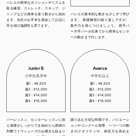
バレエの簡単なポジションやリズムを
取る練習、ストレッチ、スキップ、ジ
ャンプなどの身体を使う動きから始め
バレエの基本的な動きを少しずつ学び
ます。先生のお手本を真似してお話に
ます。 基礎練習の繰り返しですが、
耳を傾け協調性も育てます。
集中力を身につけましょう。 両手バ
ー片手バーが出来てから簡単なセンタ
ーの動きまで行います。
Junior B
Avance
小学生高学年
中学生以上
週1：¥9,500
週1：¥9,500
週2：¥12,000
週2：¥12,000
週3：¥14,000
週3：¥14,000
週4：¥16,000
週4：¥16,000
バーレッスン、センターレッスンに加
踊り込む大切な時期です。バリエーシ
え基礎がしっかりでき始めたら講師の
ョンやコンクール指導、一つ一つの動
判断でトウシューズのお稽古も始まり
きのクオリティや、表現力を高めま