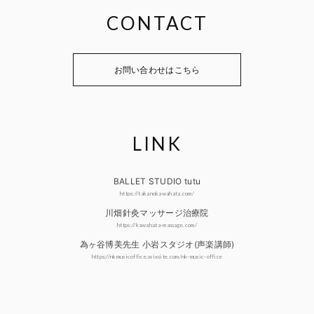
CONTACT
お問い合わせはこちら
LINK
BALLET STUDIO tutu
https://takanokawahata.com/
川畑針灸マッサージ治療院
https://kawahata-massage.com/
為ヶ谷博美先生 小岩スタジオ(声楽講師)
https://nkmusicoffice.wixsite.com/nk-music-office