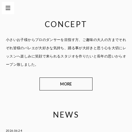
CONCEPT
小さいお子様からプロのダンサーを目指す方、
ご趣味の大人の方までそれ
ぞれ皆様のバレエが大好きな気持ち、
踊る事が大好きと思う心を大切に
レ
ッスンへ楽しみに笑顔で来られるスタジオを作りたいと
長年の思いからオ
ープン致しました。
MORE
NEWS
2026.06.24