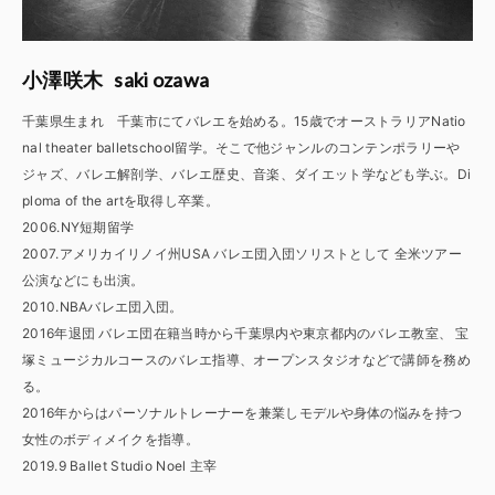
saki ozawa
小澤咲木
千葉県生まれ 千葉市にてバレエを始める。15歳でオーストラリアNatio
nal theater balletschool留学。そこで他ジャンルのコンテンポラリーや
ジャズ、バレエ解剖学、バレエ歴史、音楽、ダイエット学なども学ぶ。Di
ploma of the artを取得し卒業。
2006.NY短期留学
2007.アメリカイリノイ州USA バレエ団入団ソリストとして 全米ツアー
公演などにも出演。
2010.NBAバレエ団入団。
2016年退団 バレエ団在籍当時から千葉県内や東京都内のバレエ教室、 宝
塚ミュージカルコースのバレエ指導、オープンスタジオなどで講師を務め
る。
2016年からはパーソナルトレーナーを兼業しモデルや身体の悩みを持つ
女性のボディメイクを指導。
2019.9 Ballet Studio Noel 主宰