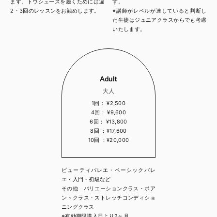
ます。トウシューズを履くためには週
す。
2・3回のレッスンをお勧めします。
※講師がレベルが達していると判断し
た生徒はジュニアクラスからでも考慮
いたします。
Adult
大人
1回： ¥2,500
4回： ¥9,600
6回： ¥13,800
8回 ：¥17,600
10回 ：¥20,000
ビューティバレエ・ベーシックバレ
エ・入門・初級など
その他 バリエーションクラス・ポア
ントクラス・ストレッチコンディショ
ニングクラス
※有効期限購入日より2ヶ月