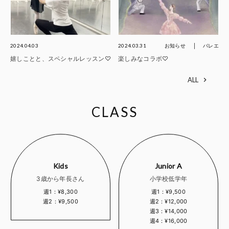
2024.04.03
2024.03.31
お知らせ
バレエ
嬉しことと、スペシャルレッスン♡
楽しみなコラボ♡
ALL
CLASS
Kids
Junior A
3歳から年長さん
小学校低学年
週1：¥8,300
週1：¥9,500
週2：¥9,500
週2：¥12,000
週3：¥14,000
週4：¥16,000