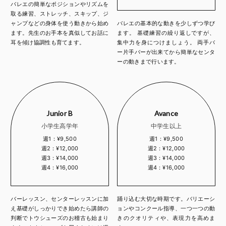
バレエの簡単なポジションやリズムを
取る練習、ストレッチ、スキップ、ジ
ャンプなどの身体を使う動きから始め
バレエの基本的な動きを少しずつ学び
ます。先生のお手本を真似してお話に
ます。 基礎練習の繰り返しですが、
耳を傾け協調性も育てます。
集中力を身につけましょう。 両手バ
ー片手バーが出来てから簡単なセンタ
ーの動きまで行います。
Junior B
Avance
小学生高学年
中学生以上
週1：¥9,500
週1：¥9,500
週2：¥12,000
週2：¥12,000
週3：¥14,000
週3：¥14,000
週4：¥16,000
週4：¥16,000
バーレッスン、センターレッスンに加
踊り込む大切な時期です。バリエーシ
え基礎がしっかりでき始めたら講師の
ョンやコンクール指導、一つ一つの動
判断でトウシューズのお稽古も始まり
きのクオリティや、表現力を高めま