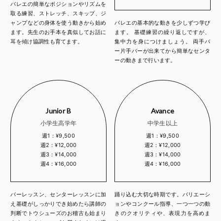
バレエの簡単なポジションやリズムを
取る練習、ストレッチ、スキップ、ジ
ャンプなどの身体を使う動きから始め
バレエの基本的な動きを少しずつ学び
ます。先生のお手本を真似してお話に
ます。 基礎練習の繰り返しですが、
耳を傾け協調性も育てます。
集中力を身につけましょう。 両手バ
ー片手バーが出来てから簡単なセンタ
ーの動きまで行います。
Junior B
Avance
小学生高学年
中学生以上
週1：¥9,500
週1：¥9,500
週2：¥12,000
週2：¥12,000
週3：¥14,000
週3：¥14,000
週4：¥16,000
週4：¥16,000
バーレッスン、センターレッスンに加
踊り込む大切な時期です。バリエーシ
え基礎がしっかりでき始めたら講師の
ョンやコンクール指導、一つ一つの動
判断でトウシューズのお稽古も始まり
きのクオリティや、表現力を高めま