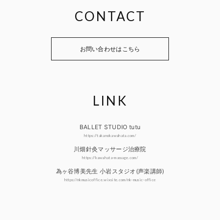
CONTACT
お問い合わせはこちら
LINK
BALLET STUDIO tutu
https://takanokawahata.com/
川畑針灸マッサージ治療院
https://kawahata-massage.com/
為ヶ谷博美先生 小岩スタジオ(声楽講師)
https://nkmusicoffice.wixsite.com/nk-music-office