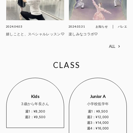
2024.04.03
2024.03.31
お知らせ
バレエ
嬉しことと、スペシャルレッスン♡
楽しみなコラボ♡
ALL
CLASS
Kids
Junior A
3歳から年長さん
小学校低学年
週1：¥8,300
週1：¥9,500
週2：¥9,500
週2：¥12,000
週3：¥14,000
週4：¥16,000