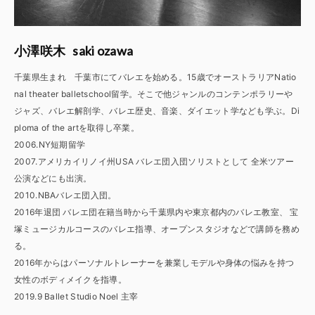
saki ozawa
小澤咲木
千葉県生まれ 千葉市にてバレエを始める。15歳でオーストラリアNatio
nal theater balletschool留学。そこで他ジャンルのコンテンポラリーや
ジャズ、バレエ解剖学、バレエ歴史、音楽、ダイエット学なども学ぶ。Di
ploma of the artを取得し卒業。
2006.NY短期留学
2007.アメリカイリノイ州USA バレエ団入団ソリストとして 全米ツアー
公演などにも出演。
2010.NBAバレエ団入団。
2016年退団 バレエ団在籍当時から千葉県内や東京都内のバレエ教室、 宝
塚ミュージカルコースのバレエ指導、オープンスタジオなどで講師を務め
る。
2016年からはパーソナルトレーナーを兼業しモデルや身体の悩みを持つ
女性のボディメイクを指導。
2019.9 Ballet Studio Noel 主宰