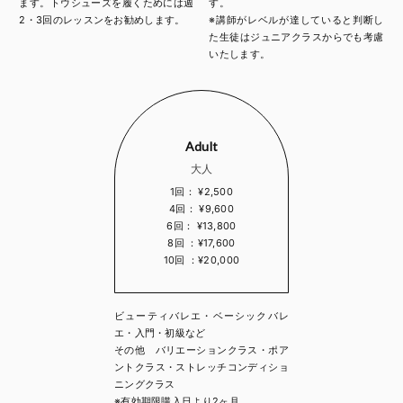
ます。トウシューズを履くためには週
す。
2・3回のレッスンをお勧めします。
※講師がレベルが達していると判断し
た生徒はジュニアクラスからでも考慮
いたします。
Adult
大人
1回： ¥2,500
4回： ¥9,600
6回： ¥13,800
8回 ：¥17,600
10回 ：¥20,000
ビューティバレエ・ベーシックバレ
エ・入門・初級など
その他 バリエーションクラス・ポア
ントクラス・ストレッチコンディショ
ニングクラス
※有効期限購入日より2ヶ月