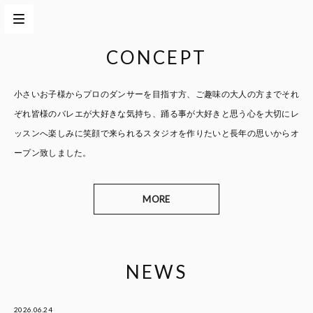
CONCEPT
小さいお子様からプロのダンサーを目指す方、
ご趣味の大人の方までそれ
ぞれ皆様のバレエが大好きな気持ち、
踊る事が大好きと思う心を大切に
レ
ッスンへ楽しみに笑顔で来られるスタジオを作りたいと
長年の思いからオ
ープン致しました。
MORE
NEWS
2026.06.24