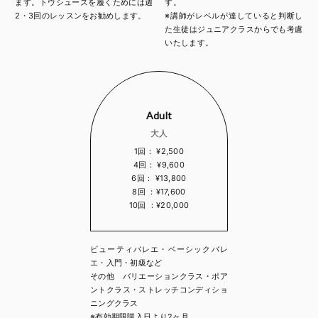
ます。トウシューズを履くためには週
す。
2・3回のレッスンをお勧めします。
※講師がレベルが達していると判断し
た生徒はジュニアクラスからでも考慮
いたします。
Adult
大人
1回： ¥2,500
4回： ¥9,600
6回： ¥13,800
8回 ：¥17,600
10回 ：¥20,000
ビューティバレエ・ベーシックバレ
エ・入門・初級など
その他 バリエーションクラス・ポア
ントクラス・ストレッチコンディショ
ニングクラス
※有効期限購入日より2ヶ月