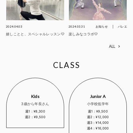
2024.04.03
2024.03.31
お知らせ
バレエ
嬉しことと、スペシャルレッスン♡
楽しみなコラボ♡
ALL
CLASS
Kids
Junior A
3歳から年長さん
小学校低学年
週1：¥8,300
週1：¥9,500
週2：¥9,500
週2：¥12,000
週3：¥14,000
週4：¥16,000