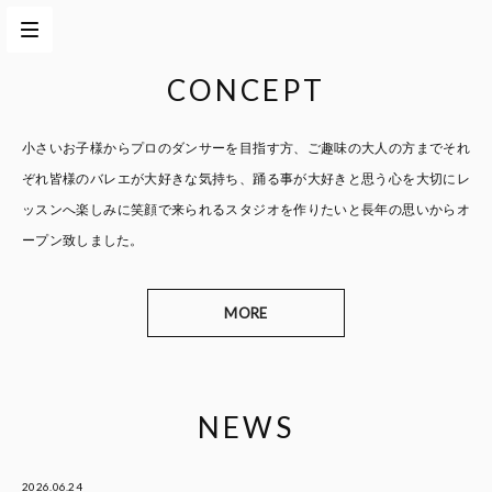
CONCEPT
小さいお子様からプロのダンサーを目指す方、
ご趣味の大人の方までそれ
ぞれ皆様のバレエが大好きな気持ち、
踊る事が大好きと思う心を大切に
レ
ッスンへ楽しみに笑顔で来られるスタジオを作りたいと
長年の思いからオ
ープン致しました。
MORE
NEWS
2026.06.24