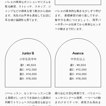
バレエの簡単なポジションやリズムを
取る練習、ストレッチ、スキップ、ジ
ャンプなどの身体を使う動きから始め
バレエの基本的な動きを少しずつ学び
ます。先生のお手本を真似してお話に
ます。 基礎練習の繰り返しですが、
耳を傾け協調性も育てます。
集中力を身につけましょう。 両手バ
ー片手バーが出来てから簡単なセンタ
ーの動きまで行います。
Junior B
Avance
小学生高学年
中学生以上
週1：¥9,500
週1：¥9,500
週2：¥12,000
週2：¥12,000
週3：¥14,000
週3：¥14,000
週4：¥16,000
週4：¥16,000
バーレッスン、センターレッスンに加
踊り込む大切な時期です。バリエーシ
え基礎がしっかりでき始めたら講師の
ョンやコンクール指導、一つ一つの動
判断でトウシューズのお稽古も始まり
きのクオリティや、表現力を高めま