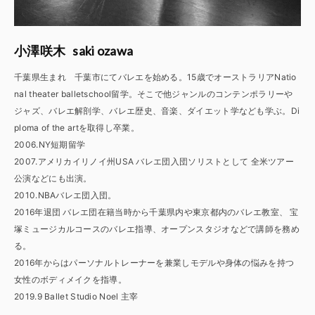
saki ozawa
小澤咲木
千葉県生まれ 千葉市にてバレエを始める。15歳でオーストラリアNatio
nal theater balletschool留学。そこで他ジャンルのコンテンポラリーや
ジャズ、バレエ解剖学、バレエ歴史、音楽、ダイエット学なども学ぶ。Di
ploma of the artを取得し卒業。
2006.NY短期留学
2007.アメリカイリノイ州USA バレエ団入団ソリストとして 全米ツアー
公演などにも出演。
2010.NBAバレエ団入団。
2016年退団 バレエ団在籍当時から千葉県内や東京都内のバレエ教室、 宝
塚ミュージカルコースのバレエ指導、オープンスタジオなどで講師を務め
る。
2016年からはパーソナルトレーナーを兼業しモデルや身体の悩みを持つ
女性のボディメイクを指導。
2019.9 Ballet Studio Noel 主宰