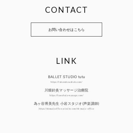
CONTACT
お問い合わせはこちら
LINK
BALLET STUDIO tutu
https://takanokawahata.com/
川畑針灸マッサージ治療院
https://kawahata-massage.com/
為ヶ谷博美先生 小岩スタジオ(声楽講師)
https://nkmusicoffice.wixsite.com/nk-music-office