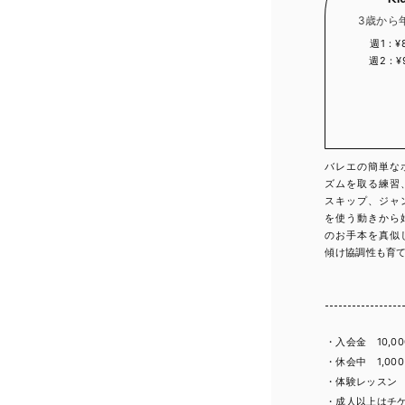
3歳から
週1：¥8
週2：¥9
バレエの簡単な
ズムを取る練習
スキップ、ジャ
を使う動きから
のお手本を真似
傾け協調性も育
・入会金 10,0
・休会中 1,00
・体験レッスン 1
・成人以上はチ