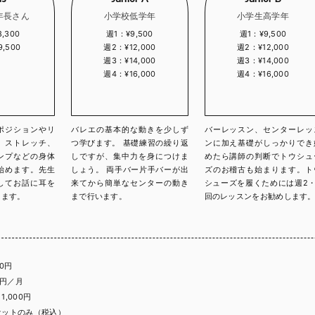
年長さん
小学校低学年
小学生高学年
,300
週1：¥9,500
週1：¥9,500
,500
週2：¥12,000
週2：¥12,000
週3：¥14,000
週3：¥14,000
週4：¥16,000
週4：¥16,000
ポジションやリ
バレエの基本的な動きを少しず
バーレッスン、センターレッ
、ストレッチ、
つ学びます。 基礎練習の繰り返
ンに加え基礎がしっかりでき
ンプなどの身体
しですが、集中力を身につけま
めたら講師の判断でトウシュ
始めます。先生
しょう。 両手バー片手バーが出
ズのお稽古も始まります。ト
してお話に耳を
来てから簡単なセンターの動き
シューズを履くためには週2・
てます。
まで行います。
回のレッスンをお勧めします
00円
0円／月
,000円
ケットのみ（税込）