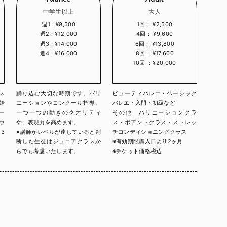
中学生以上
大人
週1：¥9,500
1回： ¥2,500
週2：¥12,000
4回： ¥9,600
週3：¥14,000
6回： ¥13,800
週4：¥16,000
8回 ：¥17,600
10回 ：¥20,000
ス
踊り込む大切な時期です。バリ
ビューティバレエ・ベーシック
始
エーションやコンクール指導、
バレエ・入門・初級など
ー
一つ一つの動きのクオリティ
その他 バリエーションクラ
ウ
や、表現力を高めます。
ス・ポアントクラス・ストレッ
3
※講師がレベルが達していると判
チコンディショニングクラス
。
断した生徒はジュニアクラスか
※有効期限購入日より2ヶ月
らでも考慮いたします。
※チケット価格税込