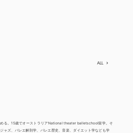
ALL
E
歳でオーストラリアNational theater balletschool留学。そ
やジャズ、バレエ解剖学、バレエ歴史、音楽、ダイエット学なども学