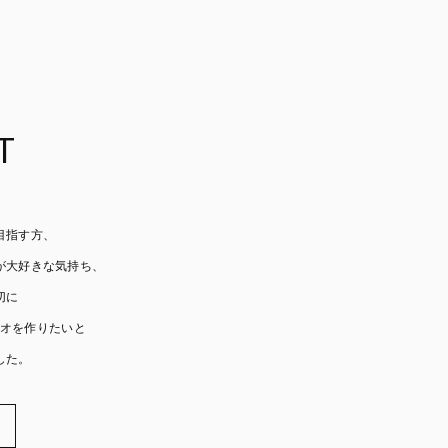
T
目指す方、
が大好きな気持ち、
切に
オを作りたいと
した。