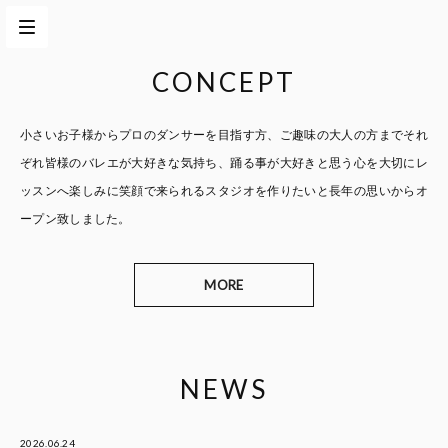
CONCEPT
小さいお子様からプロのダンサーを目指す方、
ご趣味の大人の方までそれ
ぞれ皆様のバレエが大好きな気持ち、
踊る事が大好きと思う心を大切に
レ
ッスンへ楽しみに笑顔で来られるスタジオを作りたいと
長年の思いからオ
ープン致しました。
MORE
NEWS
2026.06.24