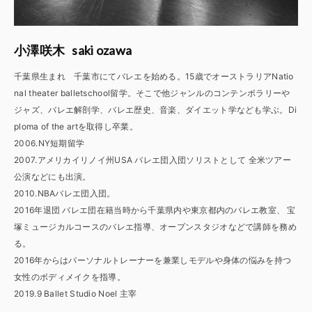
saki ozawa
小澤咲木
千葉県生まれ 千葉市にてバレエを始める。15歳でオーストラリアNatio
nal theater balletschool留学。そこで他ジャンルのコンテンポラリーや
ジャズ、バレエ解剖学、バレエ歴史、音楽、ダイエット学なども学ぶ。Di
ploma of the artを取得し卒業。
2006.NY短期留学
2007.アメリカイリノイ州USA バレエ団入団ソリストとして 全米ツアー
公演などにも出演。
2010.NBAバレエ団入団。
2016年退団 バレエ団在籍当時から千葉県内や東京都内のバレエ教室、 宝
塚ミュージカルコースのバレエ指導、オープンスタジオなどで講師を務め
る。
2016年からはパーソナルトレーナーを兼業しモデルや身体の悩みを持つ
女性のボディメイクを指導。
2019.9 Ballet Studio Noel 主宰