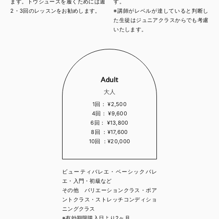
ます。トウシューズを履くためには週
す。
2・3回のレッスンをお勧めします。
※講師がレベルが達していると判断し
た生徒はジュニアクラスからでも考慮
いたします。
Adult
大人
1回： ¥2,500
4回： ¥9,600
6回： ¥13,800
8回 ：¥17,600
10回 ：¥20,000
ビューティバレエ・ベーシックバレ
エ・入門・初級など
その他 バリエーションクラス・ポア
ントクラス・ストレッチコンディショ
ニングクラス
※有効期限購入日より2ヶ月