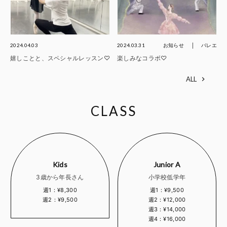
2024.04.03
2024.03.31
お知らせ
バレエ
嬉しことと、スペシャルレッスン♡
楽しみなコラボ♡
ALL
CLASS
Kids
Junior A
3歳から年長さん
小学校低学年
週1：¥8,300
週1：¥9,500
週2：¥9,500
週2：¥12,000
週3：¥14,000
週4：¥16,000