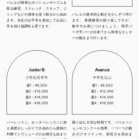
バレエの簡単なポジションやリズムを
取る練習、ストレッチ、スキップ、ジ
ャンプなどの身体を使う動きから始め
バレエの基本的な動きを少しずつ学び
ます。先生のお手本を真似してお話に
ます。 基礎練習の繰り返しですが、
耳を傾け協調性も育てます。
集中力を身につけましょう。 両手バ
ー片手バーが出来てから簡単なセンタ
ーの動きまで行います。
Junior B
Avance
小学生高学年
中学生以上
週1：¥9,500
週1：¥9,500
週2：¥12,000
週2：¥12,000
週3：¥14,000
週3：¥14,000
週4：¥16,000
週4：¥16,000
バーレッスン、センターレッスンに加
踊り込む大切な時期です。バリエーシ
え基礎がしっかりでき始めたら講師の
ョンやコンクール指導、一つ一つの動
判断でトウシューズのお稽古も始まり
きのクオリティや、表現力を高めま