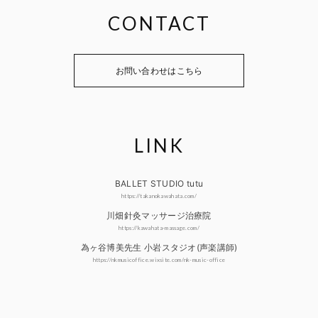
CONTACT
お問い合わせはこちら
LINK
BALLET STUDIO tutu
https://takanokawahata.com/
川畑針灸マッサージ治療院
https://kawahata-massage.com/
為ヶ谷博美先生 小岩スタジオ(声楽講師)
https://nkmusicoffice.wixsite.com/nk-music-office