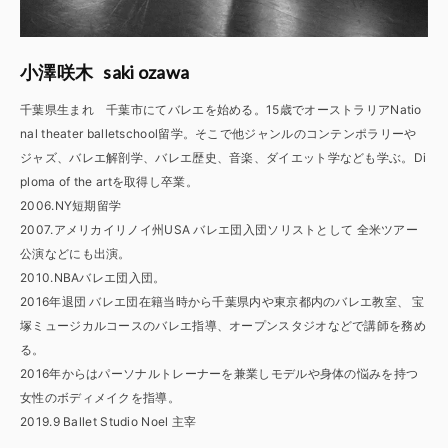
saki ozawa
小澤咲木
千葉県生まれ 千葉市にてバレエを始める。15歳でオーストラリアNatio
nal theater balletschool留学。そこで他ジャンルのコンテンポラリーや
ジャズ、バレエ解剖学、バレエ歴史、音楽、ダイエット学なども学ぶ。Di
ploma of the artを取得し卒業。
2006.NY短期留学
2007.アメリカイリノイ州USA バレエ団入団ソリストとして 全米ツアー
公演などにも出演。
2010.NBAバレエ団入団。
2016年退団 バレエ団在籍当時から千葉県内や東京都内のバレエ教室、 宝
塚ミュージカルコースのバレエ指導、オープンスタジオなどで講師を務め
る。
2016年からはパーソナルトレーナーを兼業しモデルや身体の悩みを持つ
女性のボディメイクを指導。
2019.9 Ballet Studio Noel 主宰