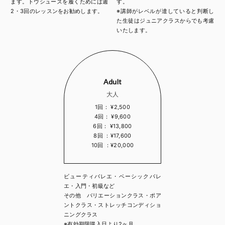
ます。トウシューズを履くためには週
す。
2・3回のレッスンをお勧めします。
※講師がレベルが達していると判断し
た生徒はジュニアクラスからでも考慮
いたします。
Adult
大人
1回： ¥2,500
4回： ¥9,600
6回： ¥13,800
8回 ：¥17,600
10回 ：¥20,000
ビューティバレエ・ベーシックバレ
エ・入門・初級など
その他 バリエーションクラス・ポア
ントクラス・ストレッチコンディショ
ニングクラス
※有効期限購入日より2ヶ月