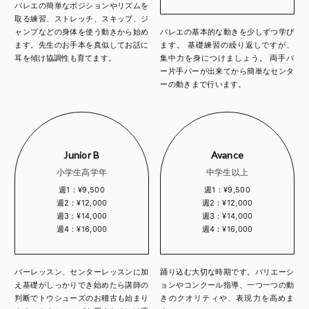
バレエの簡単なポジションやリズムを
取る練習、ストレッチ、スキップ、ジ
ャンプなどの身体を使う動きから始め
バレエの基本的な動きを少しずつ学び
ます。先生のお手本を真似してお話に
ます。 基礎練習の繰り返しですが、
耳を傾け協調性も育てます。
集中力を身につけましょう。 両手バ
ー片手バーが出来てから簡単なセンタ
ーの動きまで行います。
Junior B
Avance
小学生高学年
中学生以上
週1：¥9,500
週1：¥9,500
週2：¥12,000
週2：¥12,000
週3：¥14,000
週3：¥14,000
週4：¥16,000
週4：¥16,000
バーレッスン、センターレッスンに加
踊り込む大切な時期です。バリエーシ
え基礎がしっかりでき始めたら講師の
ョンやコンクール指導、一つ一つの動
判断でトウシューズのお稽古も始まり
きのクオリティや、表現力を高めま