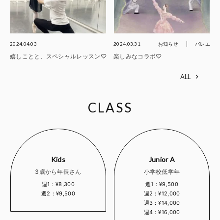
2024.04.03
2024.03.31
お知らせ
バレエ
嬉しことと、スペシャルレッスン♡
楽しみなコラボ♡
ALL
CLASS
Kids
Junior A
3歳から年長さん
小学校低学年
週1：¥8,300
週1：¥9,500
週2：¥9,500
週2：¥12,000
週3：¥14,000
週4：¥16,000