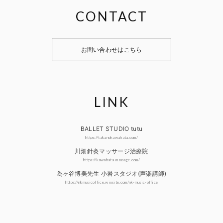
CONTACT
お問い合わせはこちら
LINK
BALLET STUDIO tutu
https://takanokawahata.com/
川畑針灸マッサージ治療院
https://kawahata-massage.com/
為ヶ谷博美先生 小岩スタジオ(声楽講師)
https://nkmusicoffice.wixsite.com/nk-music-office