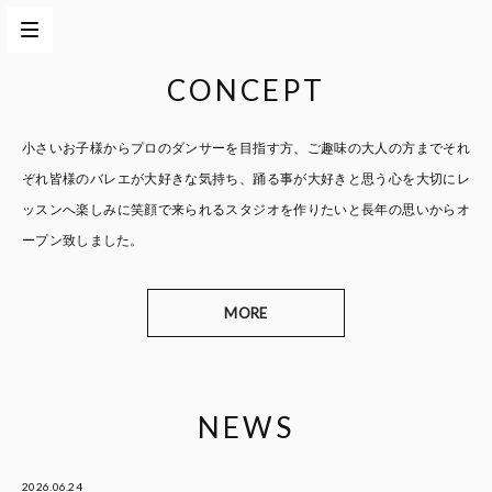
CONCEPT
小さいお子様からプロのダンサーを目指す方、
ご趣味の大人の方までそれ
ぞれ皆様のバレエが大好きな気持ち、
踊る事が大好きと思う心を大切に
レ
ッスンへ楽しみに笑顔で来られるスタジオを作りたいと
長年の思いからオ
ープン致しました。
MORE
NEWS
2026.06.24