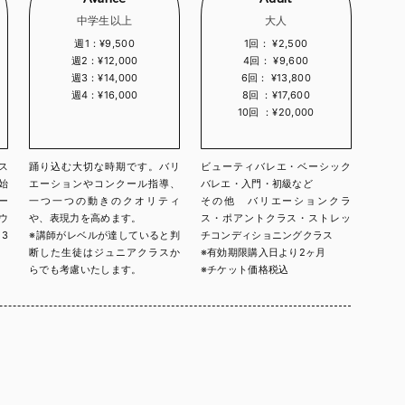
中学生以上
大人
週1：¥9,500
1回： ¥2,500
週2：¥12,000
4回： ¥9,600
週3：¥14,000
6回： ¥13,800
週4：¥16,000
8回 ：¥17,600
10回 ：¥20,000
ス
踊り込む大切な時期です。バリ
ビューティバレエ・ベーシック
始
エーションやコンクール指導、
バレエ・入門・初級など
ー
一つ一つの動きのクオリティ
その他 バリエーションクラ
ウ
や、表現力を高めます。
ス・ポアントクラス・ストレッ
3
※講師がレベルが達していると判
チコンディショニングクラス
。
断した生徒はジュニアクラスか
※有効期限購入日より2ヶ月
らでも考慮いたします。
※チケット価格税込