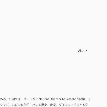
ALL
E
歳でオーストラリアNational theater balletschool留学。そ
やジャズ、バレエ解剖学、バレエ歴史、音楽、ダイエット学なども学