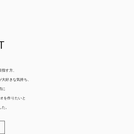
T
目指す方、
が大好きな気持ち、
切に
オを作りたいと
した。