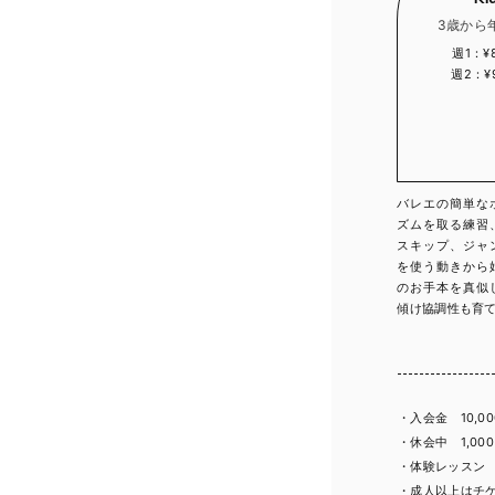
3歳から
週1：¥8
週2：¥9
バレエの簡単な
ズムを取る練習
スキップ、ジャ
を使う動きから
のお手本を真似
傾け協調性も育
・入会金 10,0
・休会中 1,00
・体験レッスン 1
・成人以上はチ