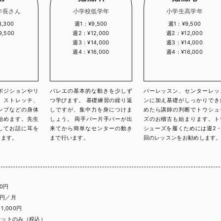
年長さん
小学校低学年
小学生高学年
,300
週1：¥9,500
週1：¥9,500
,500
週2：¥12,000
週2：¥12,000
週3：¥14,000
週3：¥14,000
週4：¥16,000
週4：¥16,000
ポジションやリ
バレエの基本的な動きを少しず
バーレッスン、センターレッ
、ストレッチ、
つ学びます。 基礎練習の繰り返
ンに加え基礎がしっかりでき
ンプなどの身体
しですが、集中力を身につけま
めたら講師の判断でトウシュ
始めます。先生
しょう。 両手バー片手バーが出
ズのお稽古も始まります。ト
してお話に耳を
来てから簡単なセンターの動き
シューズを履くためには週2・
てます。
まで行います。
回のレッスンをお勧めします
00円
0円／月
,000円
ケットのみ（税込）