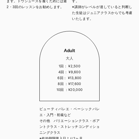
ます。トウシューズを履くためには週
す。
2・3回のレッスンをお勧めします。
※講師がレベルが達していると判断し
た生徒はジュニアクラスからでも考慮
いたします。
Adult
大人
1回： ¥2,500
4回： ¥9,600
6回： ¥13,800
8回 ：¥17,600
10回 ：¥20,000
ビューティバレエ・ベーシックバレ
エ・入門・初級など
その他 バリエーションクラス・ポア
ントクラス・ストレッチコンディショ
ニングクラス
※有効期限購入日より2ヶ月