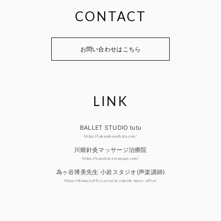
CONTACT
お問い合わせはこちら
LINK
BALLET STUDIO tutu
https://takanokawahata.com/
川畑針灸マッサージ治療院
https://kawahata-massage.com/
為ヶ谷博美先生 小岩スタジオ(声楽講師)
https://nkmusicoffice.wixsite.com/nk-music-office