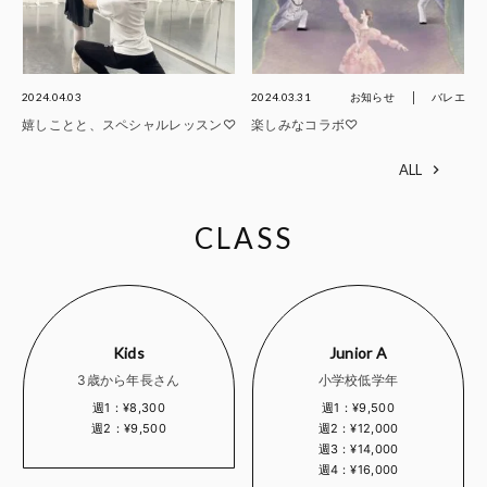
2024.04.03
2024.03.31
お知らせ
バレエ
嬉しことと、スペシャルレッスン♡
楽しみなコラボ♡
ALL
CLASS
Kids
Junior A
3歳から年長さん
小学校低学年
週1：¥8,300
週1：¥9,500
週2：¥9,500
週2：¥12,000
週3：¥14,000
週4：¥16,000