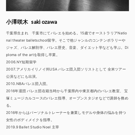
saki ozawa
小澤咲木
千葉県生まれ 千葉市にてバレエを始める。15歳でオーストラリアNatio
nal theater balletschool留学。そこで他ジャンルのコンテンポラリーや
ジャズ、バレエ解剖学、バレエ歴史、音楽、ダイエット学なども学ぶ。Di
ploma of the artを取得し卒業。
2006.NY短期留学
2007.アメリカイリノイ州USA バレエ団入団ソリストとして 全米ツアー
公演などにも出演。
2010.NBAバレエ団入団。
2016年退団 バレエ団在籍当時から千葉県内や東京都内のバレエ教室、 宝
塚ミュージカルコースのバレエ指導、オープンスタジオなどで講師を務め
る。
2016年からはパーソナルトレーナーを兼業しモデルや身体の悩みを持つ
女性のボディメイクを指導。
2019.9 Ballet Studio Noel 主宰