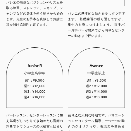
バレエの簡単なポジションやリズムを
取る練習、ストレッチ、スキップ、ジ
ャンプなどの身体を使う動きから始め
バレエの基本的な動きを少しずつ学び
ます。先生のお手本を真似してお話に
ます。 基礎練習の繰り返しですが、
耳を傾け協調性も育てます。
集中力を身につけましょう。 両手バ
ー片手バーが出来てから簡単なセンタ
ーの動きまで行います。
Junior B
Avance
小学生高学年
中学生以上
週1：¥9,500
週1：¥9,500
週2：¥12,000
週2：¥12,000
週3：¥14,000
週3：¥14,000
週4：¥16,000
週4：¥16,000
バーレッスン、センターレッスンに加
踊り込む大切な時期です。バリエーシ
え基礎がしっかりでき始めたら講師の
ョンやコンクール指導、一つ一つの動
判断でトウシューズのお稽古も始まり
きのクオリティや、表現力を高めま