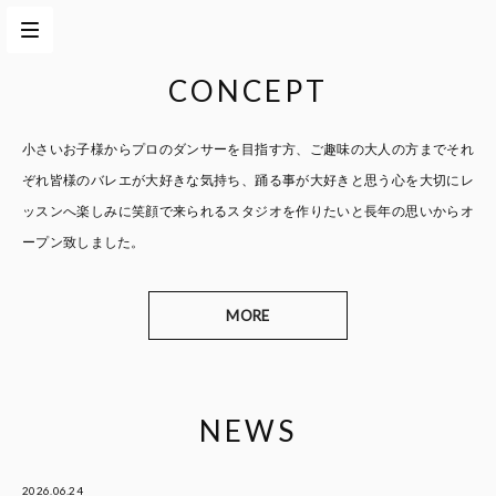
CONCEPT
小さいお子様からプロのダンサーを目指す方、
ご趣味の大人の方までそれ
ぞれ皆様のバレエが大好きな気持ち、
踊る事が大好きと思う心を大切に
レ
ッスンへ楽しみに笑顔で来られるスタジオを作りたいと
長年の思いからオ
ープン致しました。
MORE
NEWS
2026.06.24