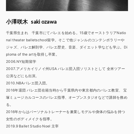
saki ozawa
小澤咲木
千葉県生まれ 千葉市にてバレエを始める。15歳でオーストラリアNatio
nal theater balletschool留学。そこで他ジャンルのコンテンポラリーや
ジャズ、バレエ解剖学、バレエ歴史、音楽、ダイエット学なども学ぶ。Di
ploma of the artを取得し卒業。
2006.NY短期留学
2007.アメリカイリノイ州USA バレエ団入団ソリストとして 全米ツアー
公演などにも出演。
2010.NBAバレエ団入団。
2016年退団 バレエ団在籍当時から千葉県内や東京都内のバレエ教室、 宝
塚ミュージカルコースのバレエ指導、オープンスタジオなどで講師を務め
る。
2016年からはパーソナルトレーナーを兼業しモデルや身体の悩みを持つ
女性のボディメイクを指導。
2019.9 Ballet Studio Noel 主宰