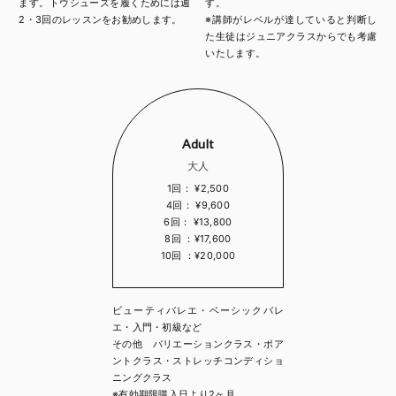
ます。トウシューズを履くためには週
す。
2・3回のレッスンをお勧めします。
※講師がレベルが達していると判断し
た生徒はジュニアクラスからでも考慮
いたします。
Adult
大人
1回： ¥2,500
4回： ¥9,600
6回： ¥13,800
8回 ：¥17,600
10回 ：¥20,000
ビューティバレエ・ベーシックバレ
エ・入門・初級など
その他 バリエーションクラス・ポア
ントクラス・ストレッチコンディショ
ニングクラス
※有効期限購入日より2ヶ月