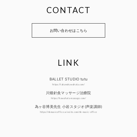
CONTACT
お問い合わせはこちら
LINK
BALLET STUDIO tutu
https://takanokawahata.com/
川畑針灸マッサージ治療院
https://kawahata-massage.com/
為ヶ谷博美先生 小岩スタジオ(声楽講師)
https://nkmusicoffice.wixsite.com/nk-music-office