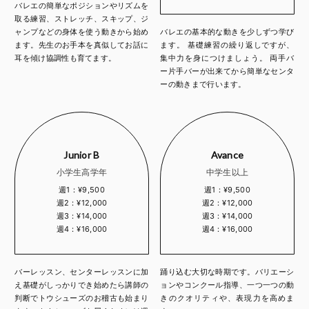
バレエの簡単なポジションやリズムを
取る練習、ストレッチ、スキップ、ジ
ャンプなどの身体を使う動きから始め
バレエの基本的な動きを少しずつ学び
ます。先生のお手本を真似してお話に
ます。 基礎練習の繰り返しですが、
耳を傾け協調性も育てます。
集中力を身につけましょう。 両手バ
ー片手バーが出来てから簡単なセンタ
ーの動きまで行います。
Junior B
Avance
小学生高学年
中学生以上
週1：¥9,500
週1：¥9,500
週2：¥12,000
週2：¥12,000
週3：¥14,000
週3：¥14,000
週4：¥16,000
週4：¥16,000
バーレッスン、センターレッスンに加
踊り込む大切な時期です。バリエーシ
え基礎がしっかりでき始めたら講師の
ョンやコンクール指導、一つ一つの動
判断でトウシューズのお稽古も始まり
きのクオリティや、表現力を高めま