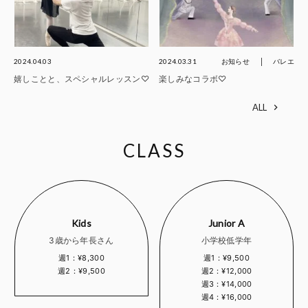
2024.04.03
2024.03.31
お知らせ
バレエ
嬉しことと、スペシャルレッスン♡
楽しみなコラボ♡
ALL
CLASS
Kids
Junior A
3歳から年長さん
小学校低学年
週1：¥8,300
週1：¥9,500
週2：¥9,500
週2：¥12,000
週3：¥14,000
週4：¥16,000