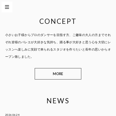
CONCEPT
小さいお子様からプロのダンサーを目指す方、
ご趣味の大人の方までそれ
ぞれ皆様のバレエが大好きな気持ち、
踊る事が大好きと思う心を大切に
レ
ッスンへ楽しみに笑顔で来られるスタジオを作りたいと
長年の思いからオ
ープン致しました。
MORE
NEWS
2026.06.24