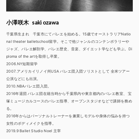
saki ozawa
小澤咲木
千葉県生まれ 千葉市にてバレエを始める。15歳でオーストラリアNatio
nal theater balletschool留学。そこで他ジャンルのコンテンポラリーや
ジャズ、バレエ解剖学、バレエ歴史、音楽、ダイエット学なども学ぶ。Di
ploma of the artを取得し卒業。
2006.NY短期留学
2007.アメリカイリノイ州USA バレエ団入団ソリストとして 全米ツアー
公演などにも出演。
2010.NBAバレエ団入団。
2016年退団 バレエ団在籍当時から千葉県内や東京都内のバレエ教室、 宝
塚ミュージカルコースのバレエ指導、オープンスタジオなどで講師を務め
る。
2016年からはパーソナルトレーナーを兼業しモデルや身体の悩みを持つ
女性のボディメイクを指導。
2019.9 Ballet Studio Noel 主宰