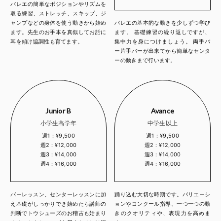
バレエの簡単なポジションやリズムを
取る練習、ストレッチ、スキップ、ジ
ャンプなどの身体を使う動きから始め
バレエの基本的な動きを少しずつ学び
ます。先生のお手本を真似してお話に
ます。 基礎練習の繰り返しですが、
耳を傾け協調性も育てます。
集中力を身につけましょう。 両手バ
ー片手バーが出来てから簡単なセンタ
ーの動きまで行います。
Junior B
Avance
小学生高学年
中学生以上
週1：¥9,500
週1：¥9,500
週2：¥12,000
週2：¥12,000
週3：¥14,000
週3：¥14,000
週4：¥16,000
週4：¥16,000
バーレッスン、センターレッスンに加
踊り込む大切な時期です。バリエーシ
え基礎がしっかりでき始めたら講師の
ョンやコンクール指導、一つ一つの動
判断でトウシューズのお稽古も始まり
きのクオリティや、表現力を高めま