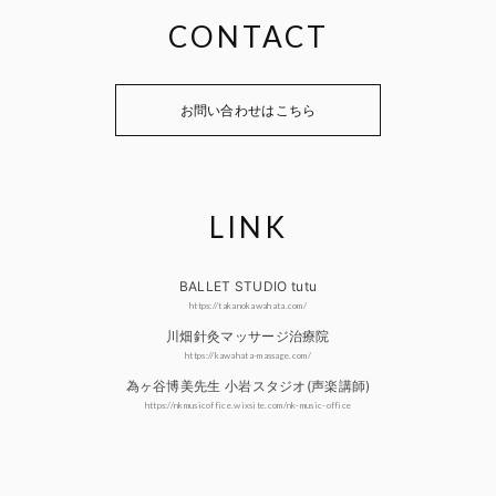
CONTACT
お問い合わせはこちら
LINK
BALLET STUDIO tutu
https://takanokawahata.com/
川畑針灸マッサージ治療院
https://kawahata-massage.com/
為ヶ谷博美先生 小岩スタジオ(声楽講師)
https://nkmusicoffice.wixsite.com/nk-music-office