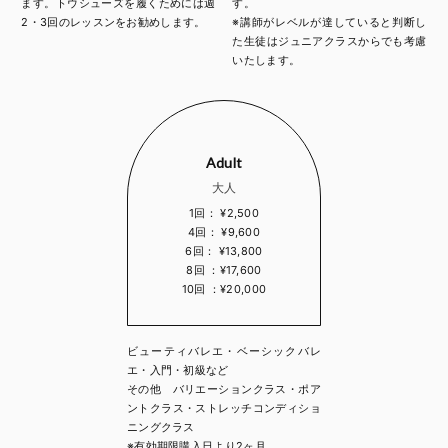
ます。トウシューズを履くためには週
す。
2・3回のレッスンをお勧めします。
※講師がレベルが達していると判断し
た生徒はジュニアクラスからでも考慮
いたします。
Adult
大人
1回： ¥2,500
4回： ¥9,600
6回： ¥13,800
8回 ：¥17,600
10回 ：¥20,000
ビューティバレエ・ベーシックバレ
エ・入門・初級など
その他 バリエーションクラス・ポア
ントクラス・ストレッチコンディショ
ニングクラス
※有効期限購入日より2ヶ月