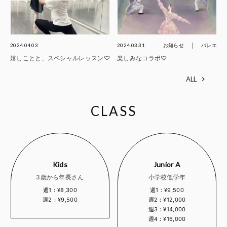
2024.04.03
2024.03.31
お知らせ
バレエ
嬉しことと、スペシャルレッスン♡
楽しみなコラボ♡
ALL
CLASS
Kids
Junior A
3歳から年長さん
小学校低学年
週1：¥8,300
週1：¥9,500
週2：¥9,500
週2：¥12,000
週3：¥14,000
週4：¥16,000