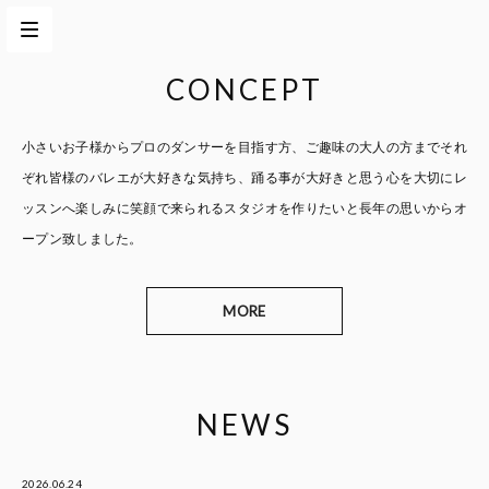
CONCEPT
小さいお子様からプロのダンサーを目指す方、
ご趣味の大人の方までそれ
ぞれ皆様のバレエが大好きな気持ち、
踊る事が大好きと思う心を大切に
レ
ッスンへ楽しみに笑顔で来られるスタジオを作りたいと
長年の思いからオ
ープン致しました。
MORE
NEWS
2026.06.24