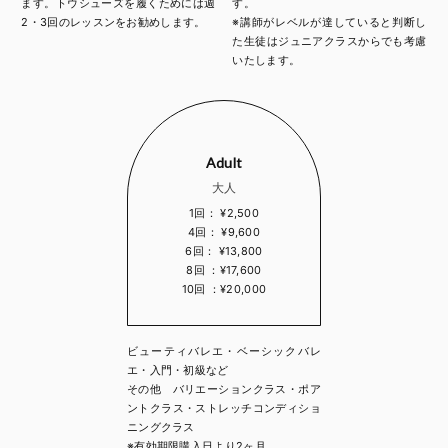
ます。トウシューズを履くためには週
す。
2・3回のレッスンをお勧めします。
※講師がレベルが達していると判断し
た生徒はジュニアクラスからでも考慮
いたします。
Adult
大人
1回： ¥2,500
4回： ¥9,600
6回： ¥13,800
8回 ：¥17,600
10回 ：¥20,000
ビューティバレエ・ベーシックバレ
エ・入門・初級など
その他 バリエーションクラス・ポア
ントクラス・ストレッチコンディショ
ニングクラス
※有効期限購入日より2ヶ月