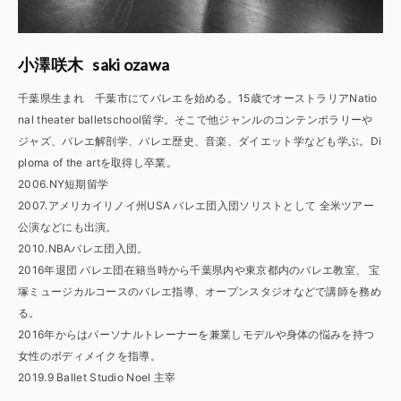
saki ozawa
小澤咲木
千葉県生まれ 千葉市にてバレエを始める。15歳でオーストラリアNatio
nal theater balletschool留学。そこで他ジャンルのコンテンポラリーや
ジャズ、バレエ解剖学、バレエ歴史、音楽、ダイエット学なども学ぶ。Di
ploma of the artを取得し卒業。
2006.NY短期留学
2007.アメリカイリノイ州USA バレエ団入団ソリストとして 全米ツアー
公演などにも出演。
2010.NBAバレエ団入団。
2016年退団 バレエ団在籍当時から千葉県内や東京都内のバレエ教室、 宝
塚ミュージカルコースのバレエ指導、オープンスタジオなどで講師を務め
る。
2016年からはパーソナルトレーナーを兼業しモデルや身体の悩みを持つ
女性のボディメイクを指導。
2019.9 Ballet Studio Noel 主宰