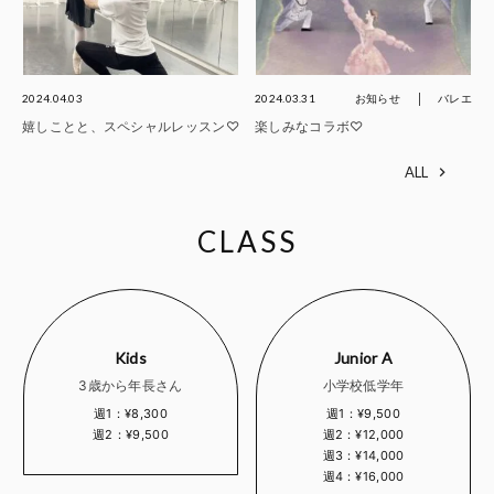
2024.04.03
2024.03.31
お知らせ
バレエ
嬉しことと、スペシャルレッスン♡
楽しみなコラボ♡
ALL
CLASS
Kids
Junior A
3歳から年長さん
小学校低学年
週1：¥8,300
週1：¥9,500
週2：¥9,500
週2：¥12,000
週3：¥14,000
週4：¥16,000