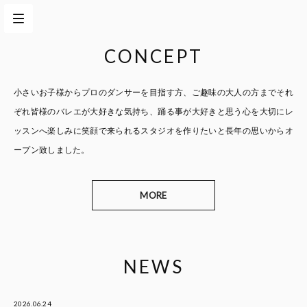
CONCEPT
小さいお子様からプロのダンサーを目指す方、
ご趣味の大人の方までそれ
ぞれ皆様のバレエが大好きな気持ち、
踊る事が大好きと思う心を大切に
レ
ッスンへ楽しみに笑顔で来られるスタジオを作りたいと
長年の思いからオ
ープン致しました。
MORE
NEWS
2026.06.24