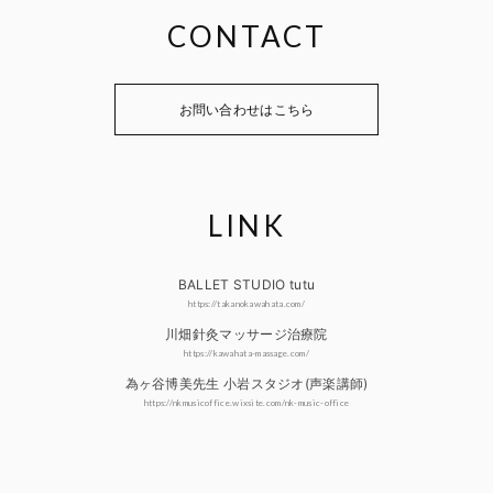
CONTACT
お問い合わせはこちら
LINK
BALLET STUDIO tutu
https://takanokawahata.com/
川畑針灸マッサージ治療院
https://kawahata-massage.com/
為ヶ谷博美先生 小岩スタジオ(声楽講師)
https://nkmusicoffice.wixsite.com/nk-music-office