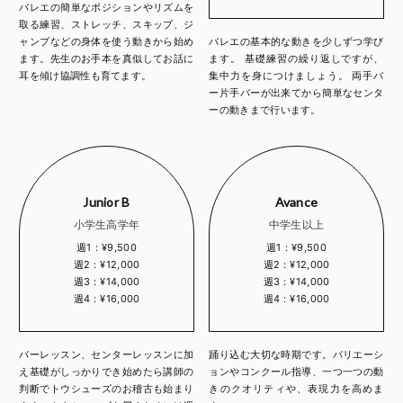
バレエの簡単なポジションやリズムを
取る練習、ストレッチ、スキップ、ジ
ャンプなどの身体を使う動きから始め
バレエの基本的な動きを少しずつ学び
ます。先生のお手本を真似してお話に
ます。 基礎練習の繰り返しですが、
耳を傾け協調性も育てます。
集中力を身につけましょう。 両手バ
ー片手バーが出来てから簡単なセンタ
ーの動きまで行います。
Junior B
Avance
小学生高学年
中学生以上
週1：¥9,500
週1：¥9,500
週2：¥12,000
週2：¥12,000
週3：¥14,000
週3：¥14,000
週4：¥16,000
週4：¥16,000
バーレッスン、センターレッスンに加
踊り込む大切な時期です。バリエーシ
え基礎がしっかりでき始めたら講師の
ョンやコンクール指導、一つ一つの動
判断でトウシューズのお稽古も始まり
きのクオリティや、表現力を高めま