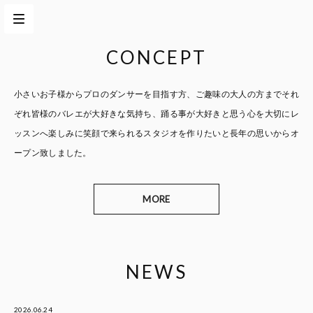
CONCEPT
小さいお子様からプロのダンサーを目指す方、
ご趣味の大人の方までそれ
ぞれ皆様のバレエが大好きな気持ち、
踊る事が大好きと思う心を大切に
レ
ッスンへ楽しみに笑顔で来られるスタジオを作りたいと
長年の思いからオ
ープン致しました。
MORE
NEWS
2026.06.24