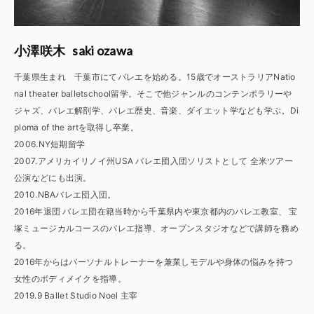
saki ozawa
小澤咲木
千葉県生まれ 千葉市にてバレエを始める。15歳でオーストラリアNatio
nal theater balletschool留学。そこで他ジャンルのコンテンポラリーや
ジャズ、バレエ解剖学、バレエ歴史、音楽、ダイエット学なども学ぶ。Di
ploma of the artを取得し卒業。
2006.NY短期留学
2007.アメリカイリノイ州USA バレエ団入団ソリストとして 全米ツアー
公演などにも出演。
2010.NBAバレエ団入団。
2016年退団 バレエ団在籍当時から千葉県内や東京都内のバレエ教室、 宝
塚ミュージカルコースのバレエ指導、オープンスタジオなどで講師を務め
る。
2016年からはパーソナルトレーナーを兼業しモデルや身体の悩みを持つ
女性のボディメイクを指導。
2019.9 Ballet Studio Noel 主宰