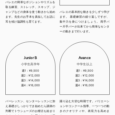
バレエの簡単なポジションやリズムを
取る練習、ストレッチ、スキップ、ジ
ャンプなどの身体を使う動きから始め
バレエの基本的な動きを少しずつ学び
ます。先生のお手本を真似してお話に
ます。 基礎練習の繰り返しですが、
耳を傾け協調性も育てます。
集中力を身につけましょう。 両手バ
ー片手バーが出来てから簡単なセンタ
ーの動きまで行います。
Junior B
Avance
小学生高学年
中学生以上
週1：¥9,500
週1：¥9,500
週2：¥12,000
週2：¥12,000
週3：¥14,000
週3：¥14,000
週4：¥16,000
週4：¥16,000
バーレッスン、センターレッスンに加
踊り込む大切な時期です。バリエーシ
え基礎がしっかりでき始めたら講師の
ョンやコンクール指導、一つ一つの動
判断でトウシューズのお稽古も始まり
きのクオリティや、表現力を高めま