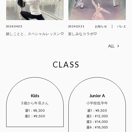
2024.04.03
2024.03.31
お知らせ
バレエ
嬉しことと、スペシャルレッスン♡
楽しみなコラボ♡
ALL
CLASS
Kids
Junior A
3歳から年長さん
小学校低学年
週1：¥8,300
週1：¥9,500
週2：¥9,500
週2：¥12,000
週3：¥14,000
週4：¥16,000