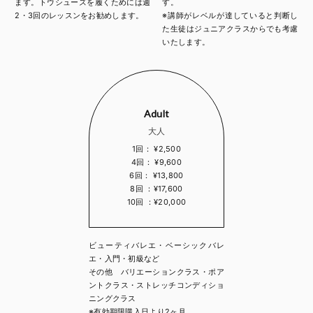
ます。トウシューズを履くためには週
す。
2・3回のレッスンをお勧めします。
※講師がレベルが達していると判断し
た生徒はジュニアクラスからでも考慮
いたします。
Adult
大人
1回： ¥2,500
4回： ¥9,600
6回： ¥13,800
8回 ：¥17,600
10回 ：¥20,000
ビューティバレエ・ベーシックバレ
エ・入門・初級など
その他 バリエーションクラス・ポア
ントクラス・ストレッチコンディショ
ニングクラス
※有効期限購入日より2ヶ月