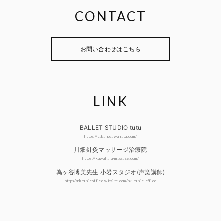
CONTACT
お問い合わせはこちら
LINK
BALLET STUDIO tutu
https://takanokawahata.com/
川畑針灸マッサージ治療院
https://kawahata-massage.com/
為ヶ谷博美先生 小岩スタジオ(声楽講師)
https://nkmusicoffice.wixsite.com/nk-music-office