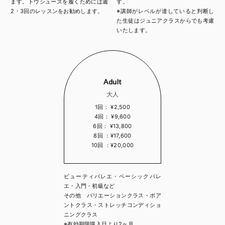
ます。トウシューズを履くためには週
す。
2・3回のレッスンをお勧めします。
※講師がレベルが達していると判断し
た生徒はジュニアクラスからでも考慮
いたします。
Adult
大人
1回： ¥2,500
4回： ¥9,600
6回： ¥13,800
8回 ：¥17,600
10回 ：¥20,000
ビューティバレエ・ベーシックバレ
エ・入門・初級など
その他 バリエーションクラス・ポア
ントクラス・ストレッチコンディショ
ニングクラス
※有効期限購入日より2ヶ月