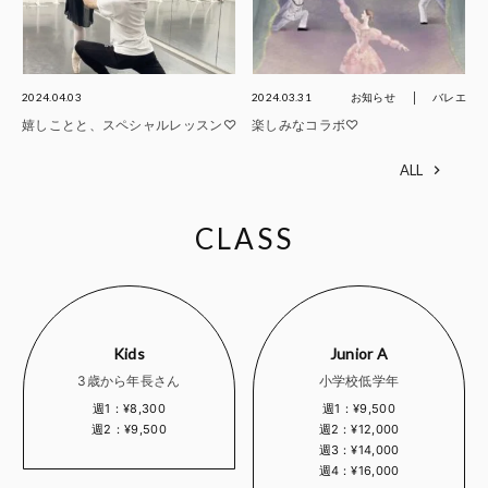
2024.04.03
2024.03.31
お知らせ
バレエ
嬉しことと、スペシャルレッスン♡
楽しみなコラボ♡
ALL
CLASS
Kids
Junior A
3歳から年長さん
小学校低学年
週1：¥8,300
週1：¥9,500
週2：¥9,500
週2：¥12,000
週3：¥14,000
週4：¥16,000