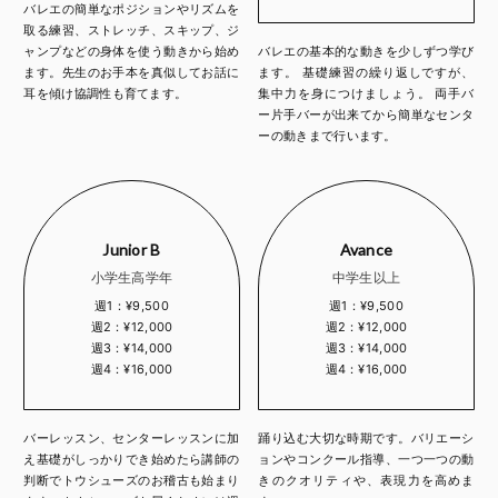
バレエの簡単なポジションやリズムを
取る練習、ストレッチ、スキップ、ジ
ャンプなどの身体を使う動きから始め
バレエの基本的な動きを少しずつ学び
ます。先生のお手本を真似してお話に
ます。 基礎練習の繰り返しですが、
耳を傾け協調性も育てます。
集中力を身につけましょう。 両手バ
ー片手バーが出来てから簡単なセンタ
ーの動きまで行います。
Junior B
Avance
小学生高学年
中学生以上
週1：¥9,500
週1：¥9,500
週2：¥12,000
週2：¥12,000
週3：¥14,000
週3：¥14,000
週4：¥16,000
週4：¥16,000
バーレッスン、センターレッスンに加
踊り込む大切な時期です。バリエーシ
え基礎がしっかりでき始めたら講師の
ョンやコンクール指導、一つ一つの動
判断でトウシューズのお稽古も始まり
きのクオリティや、表現力を高めま