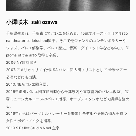
saki ozawa
小澤咲木
千葉県生まれ 千葉市にてバレエを始める。15歳でオーストラリアNatio
nal theater balletschool留学。そこで他ジャンルのコンテンポラリーや
ジャズ、バレエ解剖学、バレエ歴史、音楽、ダイエット学なども学ぶ。Di
ploma of the artを取得し卒業。
2006.NY短期留学
2007.アメリカイリノイ州USA バレエ団入団ソリストとして 全米ツアー
公演などにも出演。
2010.NBAバレエ団入団。
2016年退団 バレエ団在籍当時から千葉県内や東京都内のバレエ教室、 宝
塚ミュージカルコースのバレエ指導、オープンスタジオなどで講師を務め
る。
2016年からはパーソナルトレーナーを兼業しモデルや身体の悩みを持つ
女性のボディメイクを指導。
2019.9 Ballet Studio Noel 主宰