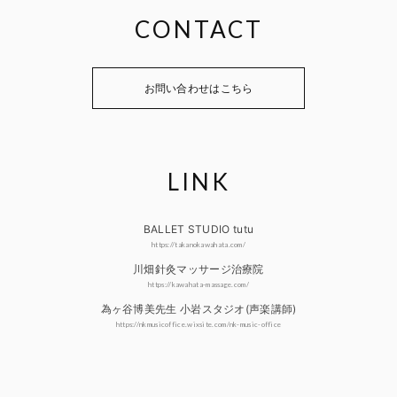
CONTACT
お問い合わせはこちら
LINK
BALLET STUDIO tutu
https://takanokawahata.com/
川畑針灸マッサージ治療院
https://kawahata-massage.com/
為ヶ谷博美先生 小岩スタジオ(声楽講師)
https://nkmusicoffice.wixsite.com/nk-music-office