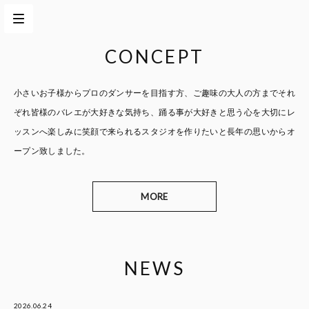
CONCEPT
小さいお子様からプロのダンサーを目指す方、
ご趣味の大人の方までそれ
ぞれ皆様のバレエが大好きな気持ち、
踊る事が大好きと思う心を大切に
レ
ッスンへ楽しみに笑顔で来られるスタジオを作りたいと
長年の思いからオ
ープン致しました。
MORE
NEWS
2026.06.24