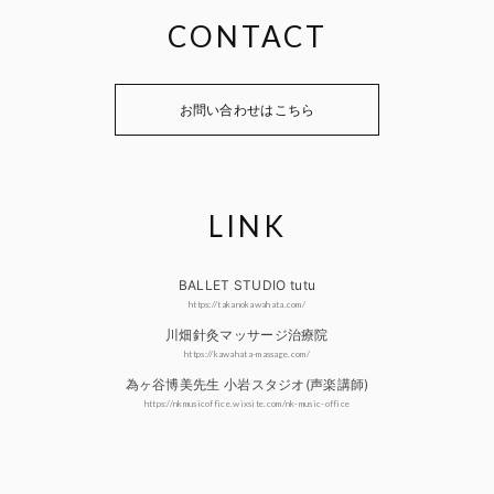
CONTACT
お問い合わせはこちら
LINK
BALLET STUDIO tutu
https://takanokawahata.com/
川畑針灸マッサージ治療院
https://kawahata-massage.com/
為ヶ谷博美先生 小岩スタジオ(声楽講師)
https://nkmusicoffice.wixsite.com/nk-music-office