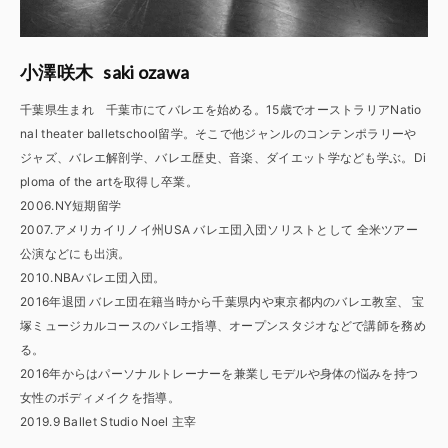
saki ozawa
小澤咲木
千葉県生まれ 千葉市にてバレエを始める。15歳でオーストラリアNatio
nal theater balletschool留学。そこで他ジャンルのコンテンポラリーや
ジャズ、バレエ解剖学、バレエ歴史、音楽、ダイエット学なども学ぶ。Di
ploma of the artを取得し卒業。
2006.NY短期留学
2007.アメリカイリノイ州USA バレエ団入団ソリストとして 全米ツアー
公演などにも出演。
2010.NBAバレエ団入団。
2016年退団 バレエ団在籍当時から千葉県内や東京都内のバレエ教室、 宝
塚ミュージカルコースのバレエ指導、オープンスタジオなどで講師を務め
る。
2016年からはパーソナルトレーナーを兼業しモデルや身体の悩みを持つ
女性のボディメイクを指導。
2019.9 Ballet Studio Noel 主宰