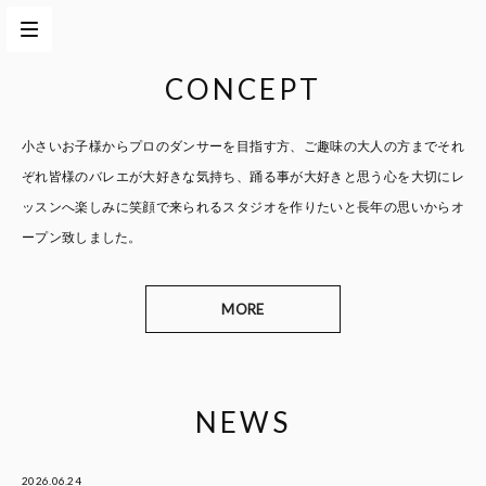
CONCEPT
小さいお子様からプロのダンサーを目指す方、
ご趣味の大人の方までそれ
ぞれ皆様のバレエが大好きな気持ち、
踊る事が大好きと思う心を大切に
レ
ッスンへ楽しみに笑顔で来られるスタジオを作りたいと
長年の思いからオ
ープン致しました。
MORE
NEWS
2026.06.24