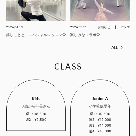
2024.04.03
2024.03.31
お知らせ
バレエ
嬉しことと、スペシャルレッスン♡
楽しみなコラボ♡
ALL
CLASS
Kids
Junior A
3歳から年長さん
小学校低学年
週1：¥8,300
週1：¥9,500
週2：¥9,500
週2：¥12,000
週3：¥14,000
週4：¥16,000