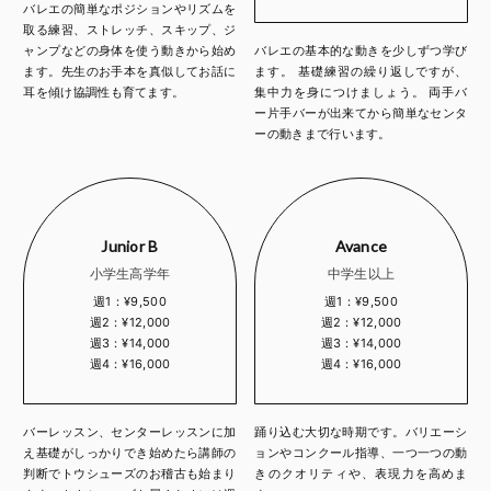
バレエの簡単なポジションやリズムを
取る練習、ストレッチ、スキップ、ジ
ャンプなどの身体を使う動きから始め
バレエの基本的な動きを少しずつ学び
ます。先生のお手本を真似してお話に
ます。 基礎練習の繰り返しですが、
耳を傾け協調性も育てます。
集中力を身につけましょう。 両手バ
ー片手バーが出来てから簡単なセンタ
ーの動きまで行います。
Junior B
Avance
小学生高学年
中学生以上
週1：¥9,500
週1：¥9,500
週2：¥12,000
週2：¥12,000
週3：¥14,000
週3：¥14,000
週4：¥16,000
週4：¥16,000
バーレッスン、センターレッスンに加
踊り込む大切な時期です。バリエーシ
え基礎がしっかりでき始めたら講師の
ョンやコンクール指導、一つ一つの動
判断でトウシューズのお稽古も始まり
きのクオリティや、表現力を高めま