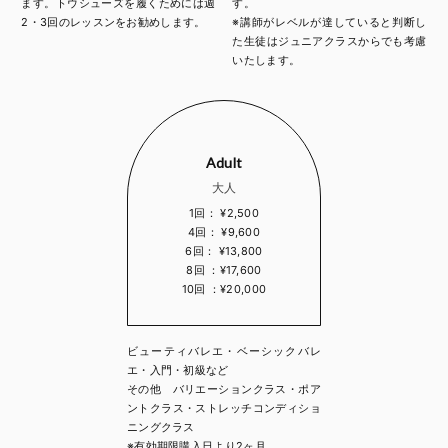
ます。トウシューズを履くためには週
す。
2・3回のレッスンをお勧めします。
※講師がレベルが達していると判断し
た生徒はジュニアクラスからでも考慮
いたします。
Adult
大人
1回： ¥2,500
4回： ¥9,600
6回： ¥13,800
8回 ：¥17,600
10回 ：¥20,000
ビューティバレエ・ベーシックバレ
エ・入門・初級など
その他 バリエーションクラス・ポア
ントクラス・ストレッチコンディショ
ニングクラス
※有効期限購入日より2ヶ月