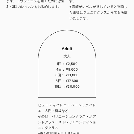
ます。トウシューズを履くためには週
す。
2・3回のレッスンをお勧めします。
※講師がレベルが達していると判断し
た生徒はジュニアクラスからでも考慮
いたします。
Adult
大人
1回： ¥2,500
4回： ¥9,600
6回： ¥13,800
8回 ：¥17,600
10回 ：¥20,000
ビューティバレエ・ベーシックバレ
エ・入門・初級など
その他 バリエーションクラス・ポア
ントクラス・ストレッチコンディショ
ニングクラス
※有効期限購入日より2ヶ月