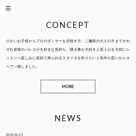
CONCEPT
小さいお子様からプロのダンサーを目指す方、
ご趣味の大人の方までそれ
ぞれ皆様のバレエが大好きな気持ち、
踊る事が大好きと思う心を大切に
レ
ッスンへ楽しみに笑顔で来られるスタジオを作りたいと
長年の思いからオ
ープン致しました。
MORE
NEWS
2026.06.24