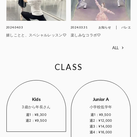
2024.04.03
2024.03.31
お知らせ
バレエ
嬉しことと、スペシャルレッスン♡
楽しみなコラボ♡
ALL
CLASS
Kids
Junior A
3歳から年長さん
小学校低学年
週1：¥8,300
週1：¥9,500
週2：¥9,500
週2：¥12,000
週3：¥14,000
週4：¥16,000