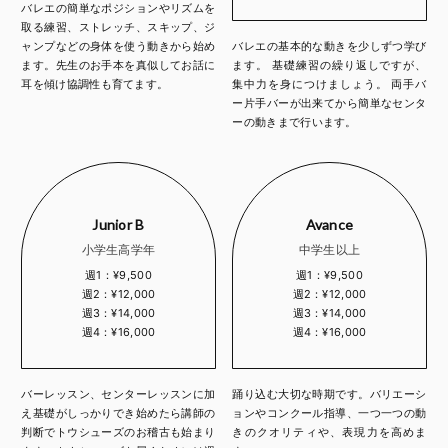
バレエの簡単なポジションやリズムを
取る練習、ストレッチ、スキップ、ジ
ャンプなどの身体を使う動きから始め
バレエの基本的な動きを少しずつ学び
ます。先生のお手本を真似してお話に
ます。 基礎練習の繰り返しですが、
耳を傾け協調性も育てます。
集中力を身につけましょう。 両手バ
ー片手バーが出来てから簡単なセンタ
ーの動きまで行います。
Junior B
Avance
小学生高学年
中学生以上
週1：¥9,500
週1：¥9,500
週2：¥12,000
週2：¥12,000
週3：¥14,000
週3：¥14,000
週4：¥16,000
週4：¥16,000
バーレッスン、センターレッスンに加
踊り込む大切な時期です。バリエーシ
え基礎がしっかりでき始めたら講師の
ョンやコンクール指導、一つ一つの動
判断でトウシューズのお稽古も始まり
きのクオリティや、表現力を高めま