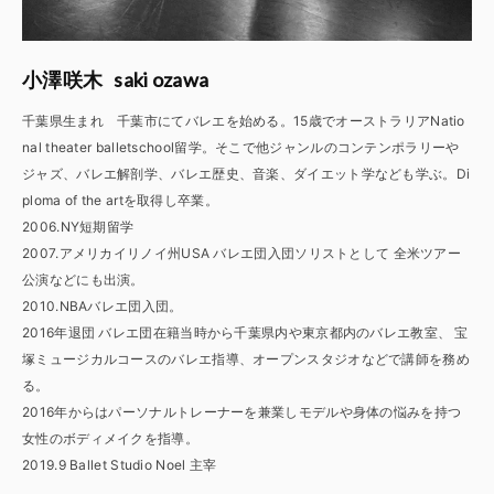
saki ozawa
小澤咲木
千葉県生まれ 千葉市にてバレエを始める。15歳でオーストラリアNatio
nal theater balletschool留学。そこで他ジャンルのコンテンポラリーや
ジャズ、バレエ解剖学、バレエ歴史、音楽、ダイエット学なども学ぶ。Di
ploma of the artを取得し卒業。
2006.NY短期留学
2007.アメリカイリノイ州USA バレエ団入団ソリストとして 全米ツアー
公演などにも出演。
2010.NBAバレエ団入団。
2016年退団 バレエ団在籍当時から千葉県内や東京都内のバレエ教室、 宝
塚ミュージカルコースのバレエ指導、オープンスタジオなどで講師を務め
る。
2016年からはパーソナルトレーナーを兼業しモデルや身体の悩みを持つ
女性のボディメイクを指導。
2019.9 Ballet Studio Noel 主宰