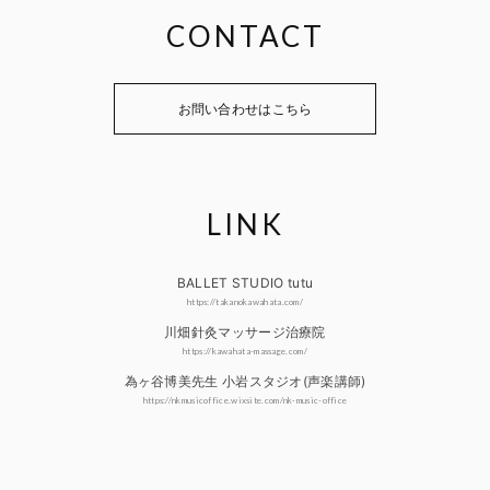
CONTACT
お問い合わせはこちら
LINK
BALLET STUDIO tutu
https://takanokawahata.com/
川畑針灸マッサージ治療院
https://kawahata-massage.com/
為ヶ谷博美先生 小岩スタジオ(声楽講師)
https://nkmusicoffice.wixsite.com/nk-music-office