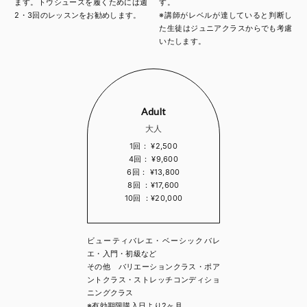
ます。トウシューズを履くためには週
す。
2・3回のレッスンをお勧めします。
※講師がレベルが達していると判断し
た生徒はジュニアクラスからでも考慮
いたします。
Adult
大人
1回： ¥2,500
4回： ¥9,600
6回： ¥13,800
8回 ：¥17,600
10回 ：¥20,000
ビューティバレエ・ベーシックバレ
エ・入門・初級など
その他 バリエーションクラス・ポア
ントクラス・ストレッチコンディショ
ニングクラス
※有効期限購入日より2ヶ月