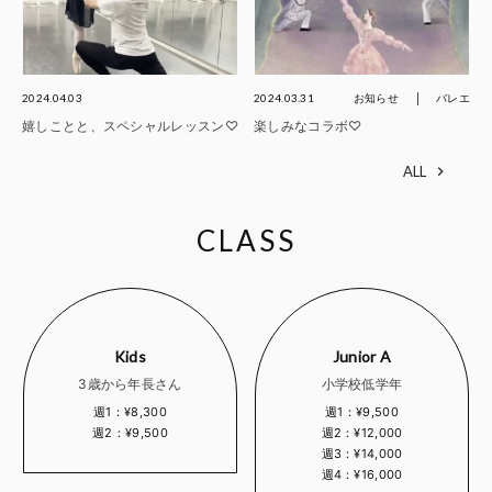
2024.04.03
2024.03.31
お知らせ
バレエ
嬉しことと、スペシャルレッスン♡
楽しみなコラボ♡
ALL
CLASS
Kids
Junior A
3歳から年長さん
小学校低学年
週1：¥8,300
週1：¥9,500
週2：¥9,500
週2：¥12,000
週3：¥14,000
週4：¥16,000