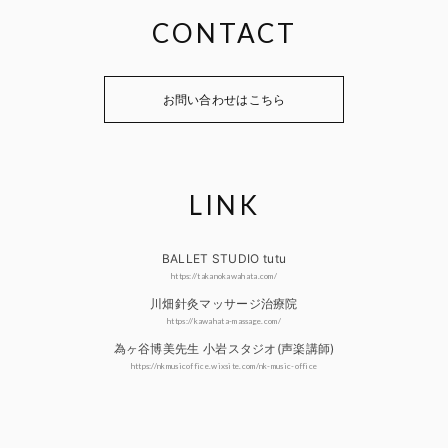
CONTACT
お問い合わせはこちら
LINK
BALLET STUDIO tutu
https://takanokawahata.com/
川畑針灸マッサージ治療院
https://kawahata-massage.com/
為ヶ谷博美先生 小岩スタジオ(声楽講師)
https://nkmusicoffice.wixsite.com/nk-music-office