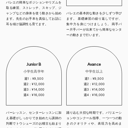
バレエの簡単なポジションやリズムを
取る練習、ストレッチ、スキップ、ジ
ャンプなどの身体を使う動きから始め
バレエの基本的な動きを少しずつ学び
ます。先生のお手本を真似してお話に
ます。 基礎練習の繰り返しですが、
耳を傾け協調性も育てます。
集中力を身につけましょう。 両手バ
ー片手バーが出来てから簡単なセンタ
ーの動きまで行います。
Junior B
Avance
小学生高学年
中学生以上
週1：¥9,500
週1：¥9,500
週2：¥12,000
週2：¥12,000
週3：¥14,000
週3：¥14,000
週4：¥16,000
週4：¥16,000
バーレッスン、センターレッスンに加
踊り込む大切な時期です。バリエーシ
え基礎がしっかりでき始めたら講師の
ョンやコンクール指導、一つ一つの動
判断でトウシューズのお稽古も始まり
きのクオリティや、表現力を高めま