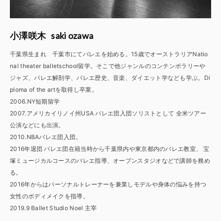
saki ozawa
小澤咲木
千葉県生まれ 千葉市にてバレエを始める。15歳でオーストラリアNatio
nal theater balletschool留学。そこで他ジャンルのコンテンポラリーや
ジャズ、バレエ解剖学、バレエ歴史、音楽、ダイエット学なども学ぶ。Di
ploma of the artを取得し卒業。
2006.NY短期留学
2007.アメリカイリノイ州USA バレエ団入団ソリストとして 全米ツアー
公演などにも出演。
2010.NBAバレエ団入団。
2016年退団 バレエ団在籍当時から千葉県内や東京都内のバレエ教室、 宝
塚ミュージカルコースのバレエ指導、オープンスタジオなどで講師を務め
る。
2016年からはパーソナルトレーナーを兼業しモデルや身体の悩みを持つ
女性のボディメイクを指導。
2019.9 Ballet Studio Noel 主宰