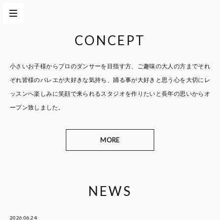
CONCEPT
小さいお子様からプロのダンサーを目指す方、
ご趣味の大人の方までそれ
ぞれ皆様のバレエが大好きな気持ち、
踊る事が大好きと思う心を大切に
レ
ッスンへ楽しみに笑顔で来られるスタジオを作りたいと
長年の思いからオ
ープン致しました。
MORE
NEWS
2026.06.24